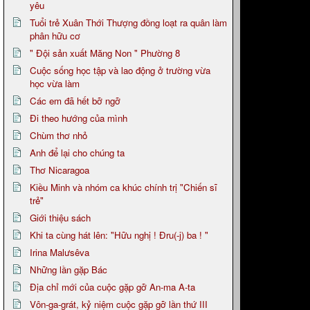
yêu
Tuổi trẻ Xuân Thới Thượng đồng loạt ra quân làm
phân hữu cơ
" Đội sản xuất Măng Non " Phường 8
Cuộc sống học tập và lao động ở trường vừa
học vừa làm
Các em đã hết bỡ ngỡ
Đi theo hướng của mình
Chùm thơ nhỏ
Anh để lại cho chúng ta
Thơ Nicaragoa
Kiều Minh và nhóm ca khúc chính trị "Chiến sĩ
trẻ"
Giới thiệu sách
Khi ta cùng hát lên: "Hữu nghị ! Đru(-j) ba ! "
Irina Malưsêva
Những lần gặp Bác
Địa chỉ mới của cuộc gặp gỡ An-ma A-ta
Vôn-ga-grát, kỷ niệm cuộc gặp gỡ lần thứ III