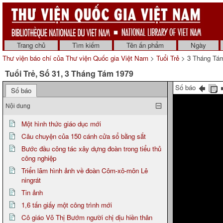
Trang chủ
Tìm kiếm
Tên ấn phẩm
Ngày
Thư viện báo chí của Thư viện Quốc gia Việt Nam
>
Tuổi Trẻ
> 3 Tháng Tá
Tuổi Trẻ, Số 31, 3 Tháng Tám 1979
Số báo
Số báo
Nội dung
Một hình thức giáo dục mới
Câu chuyện của 150 cánh cửa sổ bằng sắt
Bước đầu công tác xây dựng đoàn trong tiểu thủ
công nghiệp
Triển lãm hình ảnh về đoàn Côm-xô-môn Lê
ningrát
Tin ảnh
1,6 tấn giấy một công trình mới
Cô giáo Võ Thị Bướm người chị dịu hiền thân