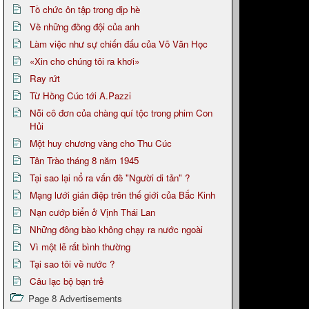
Tồ chức ôn tập trong dịp hè
Về những đồng đội của anh
Làm việc như sự chiến đấu của Võ Văn Học
«Xin cho chúng tôi ra khơi»
Ray rứt
Từ Hồng Cúc tới A.Pazzi
Nỗi cô đơn của chàng quí tộc trong phim Con
Hủi
Một huy chương vàng cho Thu Cúc
Tân Trào tháng 8 năm 1945
Tại sao lại nổ ra vấn đề "Người di tản" ?
Mạng lưới gián điệp trên thế giới của Bắc Kinh
Nạn cướp biển ở Vịnh Thái Lan
Những đông bào không chạy ra nước ngoài
Vì một lẽ rất bình thường
Tại sao tôi về nước ?
Câu lạc bộ bạn trẻ
Page 8 Advertisements