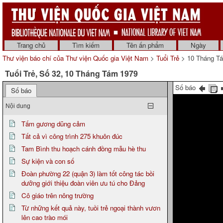
Trang chủ
Tìm kiếm
Tên ấn phẩm
Ngày
Thư viện báo chí của Thư viện Quốc gia Việt Nam
>
Tuổi Trẻ
> 10 Tháng T
Tuổi Trẻ, Số 32, 10 Tháng Tám 1979
Số báo
Số báo
Nội dung
Tấm gương dũng cảm
Tất cả vì công trình 275 khuôn đúc
Tam Bình thu hoạch cánh đồng mẫu hè thu
Sự kiện và con số
Đoàn phường 22 (quận 3) làm tốt công tác bồi
dưỡng giới thiệu đoàn viên ưu tú cho Đảng
Cô giáo trên nông trường
Từ những kết quả này, tuồi trẻ ngoại thành vươn
lên cao trào mói