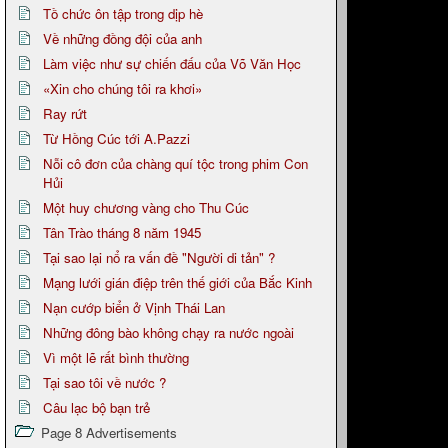
Tồ chức ôn tập trong dịp hè
Về những đồng đội của anh
Làm việc như sự chiến đấu của Võ Văn Học
«Xin cho chúng tôi ra khơi»
Ray rứt
Từ Hồng Cúc tới A.Pazzi
Nỗi cô đơn của chàng quí tộc trong phim Con
Hủi
Một huy chương vàng cho Thu Cúc
Tân Trào tháng 8 năm 1945
Tại sao lại nổ ra vấn đề "Người di tản" ?
Mạng lưới gián điệp trên thế giới của Bắc Kinh
Nạn cướp biển ở Vịnh Thái Lan
Những đông bào không chạy ra nước ngoài
Vì một lẽ rất bình thường
Tại sao tôi về nước ?
Câu lạc bộ bạn trẻ
Page 8 Advertisements