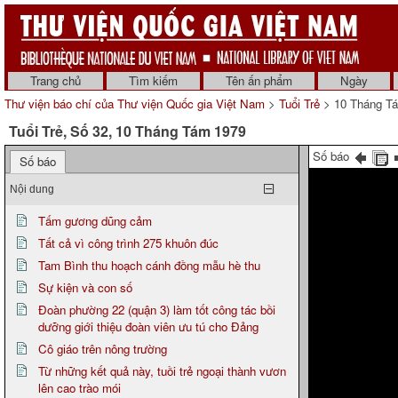
Trang chủ
Tìm kiếm
Tên ấn phẩm
Ngày
Thư viện báo chí của Thư viện Quốc gia Việt Nam
>
Tuổi Trẻ
> 10 Tháng T
Tuổi Trẻ, Số 32, 10 Tháng Tám 1979
Số báo
Số báo
Nội dung
Tấm gương dũng cảm
Tất cả vì công trình 275 khuôn đúc
Tam Bình thu hoạch cánh đồng mẫu hè thu
Sự kiện và con số
Đoàn phường 22 (quận 3) làm tốt công tác bồi
dưỡng giới thiệu đoàn viên ưu tú cho Đảng
Cô giáo trên nông trường
Từ những kết quả này, tuồi trẻ ngoại thành vươn
lên cao trào mói