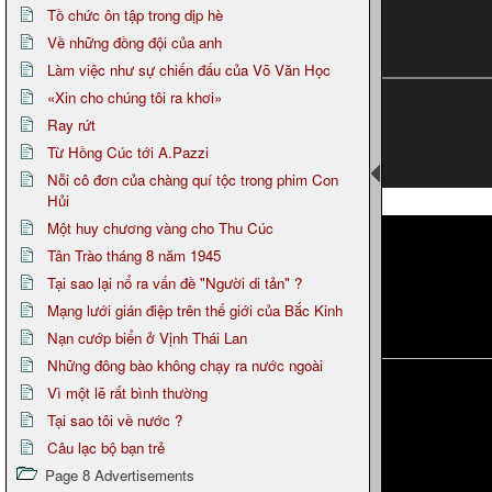
Tồ chức ôn tập trong dịp hè
Về những đồng đội của anh
Làm việc như sự chiến đấu của Võ Văn Học
«Xin cho chúng tôi ra khơi»
Ray rứt
Từ Hồng Cúc tới A.Pazzi
Nỗi cô đơn của chàng quí tộc trong phim Con
Hủi
Page 6
Một huy chương vàng cho Thu Cúc
Tân Trào tháng 8 năm 1945
Tại sao lại nổ ra vấn đề "Người di tản" ?
Mạng lưới gián điệp trên thế giới của Bắc Kinh
Nạn cướp biển ở Vịnh Thái Lan
Những đông bào không chạy ra nước ngoài
Vì một lẽ rất bình thường
Tại sao tôi về nước ?
Câu lạc bộ bạn trẻ
Page 8 Advertisements