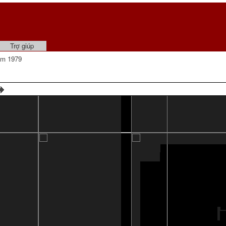
Trợ giúp
ám 1979