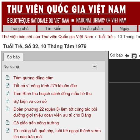
Trang chủ
Tìm kiếm
Tên ấn phẩm
Ngày
Thư viện báo chí của Thư viện Quốc gia Việt Nam
>
Tuổi Trẻ
> 10 Tháng T
Tuổi Trẻ, Số 32, 10 Tháng Tám 1979
Số báo
Số báo
Nội dung
Tấm gương dũng cảm
Tất cả vì công trình 275 khuôn đúc
Tam Bình thu hoạch cánh đồng mẫu hè thu
Sự kiện và con số
Đoàn phường 22 (quận 3) làm tốt công tác bồi
dưỡng giới thiệu đoàn viên ưu tú cho Đảng
Cô giáo trên nông trường
Từ những kết quả này, tuồi trẻ ngoại thành vươn
lên cao trào mói