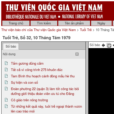
Trang chủ
Tìm kiếm
Tên ấn phẩm
Ngày
Thư viện báo chí của Thư viện Quốc gia Việt Nam
>
Tuổi Trẻ
> 10 Tháng T
Tuổi Trẻ, Số 32, 10 Tháng Tám 1979
Số báo
Số báo
Nội dung
Tấm gương dũng cảm
Tất cả vì công trình 275 khuôn đúc
Tam Bình thu hoạch cánh đồng mẫu hè thu
Sự kiện và con số
Đoàn phường 22 (quận 3) làm tốt công tác bồi
dưỡng giới thiệu đoàn viên ưu tú cho Đảng
Cô giáo trên nông trường
Từ những kết quả này, tuồi trẻ ngoại thành vươn
lên cao trào mói