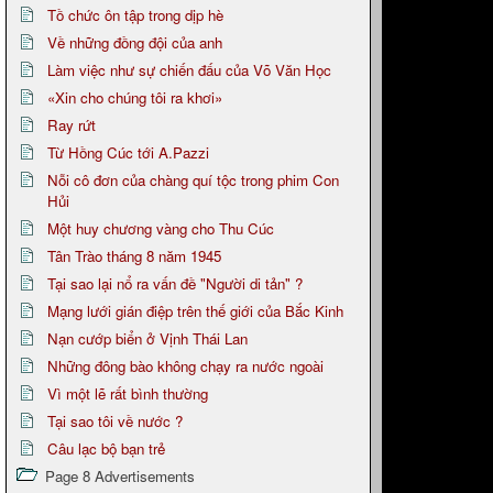
Tồ chức ôn tập trong dịp hè
Về những đồng đội của anh
Làm việc như sự chiến đấu của Võ Văn Học
«Xin cho chúng tôi ra khơi»
Ray rứt
Từ Hồng Cúc tới A.Pazzi
Nỗi cô đơn của chàng quí tộc trong phim Con
Hủi
Một huy chương vàng cho Thu Cúc
Tân Trào tháng 8 năm 1945
Tại sao lại nổ ra vấn đề "Người di tản" ?
Mạng lưới gián điệp trên thế giới của Bắc Kinh
Nạn cướp biển ở Vịnh Thái Lan
Những đông bào không chạy ra nước ngoài
Vì một lẽ rất bình thường
Tại sao tôi về nước ?
Câu lạc bộ bạn trẻ
Page 8 Advertisements