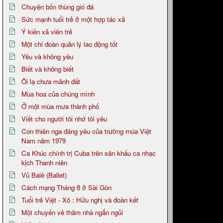
Chuyện bốn thùng gió đá
Sức mạnh tuổi trẻ ở một hợp tác xã
Ý kiến xã viên trẻ
Một chi đoàn quản lý lao động tốt
Yêu và không yêu
Biết và không biết
Ôi lạ chưa mảnh đất
Mùa hoa của chúng mình
Ở một mùa mưa thành phố
Viết cho người tôi nhớ tôi yêu
Con thiên nga đáng yêu của trường rnúa Việt
Nam năm 1979
Ca Khúc chính trị Cuba trên sân khấu ca nhạc
kịch Thanh niên
Vũ Balê (Ballet)
Cách mạng Tháng 8 ở Sài Gòn
Tuổi trẻ Việt - Xô : Hữu nghị và đoàn kết
Một chuyến về thăm nhà ngắn ngủi