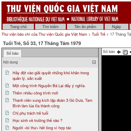
Trang chủ
Tìm kiếm
Tên ấn phẩm
Ngày
Thư viện báo chí của Thư viện Quốc gia Việt Nam
>
Tuổi Trẻ
> 17 Tháng T
Tuổi Trẻ, Số 33, 17 Tháng Tám 1979
Số báo
Số báo
Nội dung
Hãy đột vào giải quyết những khó khăn trong
quản lý, sản xuất
Một công trình Nguyễn Bá Lại đấy ý nghĩa.
Thêm nhiều công trình mới
Thanh niền xung kích tập đoàn 3 Gò Dưa, Tam
Bình làm lúa tỉa thành công
Chị phụ trách trẻ tuổi
Học sinh về trường thế nào ?
Người «bí thư» hết lòng vì hợp tác