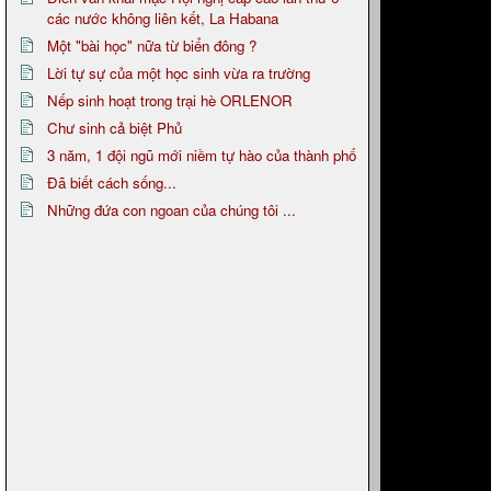
các nước không liên kết, La Habana
Một "bài học" nữa từ biển đông ?
Lời tự sự của một học sinh vừa ra trường
Nếp sinh hoạt trong trại hè ORLENOR
Chư sinh cả biệt Phủ
3 năm, 1 đội ngũ mới niềm tự hào của thành phố
Đã biết cách sống...
Những đứa con ngoan của chúng tôi ...