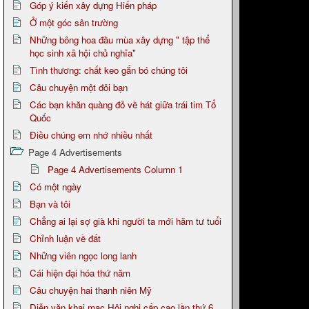
Góp ý kiến xây dựng Hiến pháp
Ở một góc sân trường
Những bông hoa đầu mùa xây dựng " tập thể
học sinh xã hội chủ nghĩa"
Tình thương: chất keo gắn bó chúng tôi
Câu chuyện một đôi bạn
Các bạn khăn quàng đỏ về hát giữa trái tim Tổ
Quốc
Điều chúng em nhớ nhiều nhất
Page 4 Advertisements
Page 4 Advertisements Column 1
Có một ngày
Bạn và tôi
Chẳng ai lại sợ già khi người ta mới hăm tư tuổi
Chỉnh luận về đất
Những viên ngọc long lanh
Cái hiện đại hóa thứ năm
Câu chuyện hai thanh niên Mỹ
Diễn văn khai mạc Hội nghị cấp cao lần thứ 6