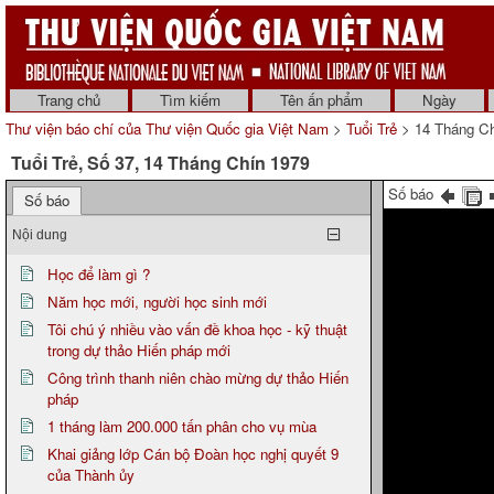
Trang chủ
Tìm kiếm
Tên ấn phẩm
Ngày
Thư viện báo chí của Thư viện Quốc gia Việt Nam
>
Tuổi Trẻ
> 14 Tháng Ch
Tuổi Trẻ, Số 37, 14 Tháng Chín 1979
Số báo
Số báo
Nội dung
Học để làm gì ?
Năm học mới, người học sinh mới
Tôi chú ý nhiều vào vấn đề khoa học - kỹ thuật
trong dự thảo Hiến pháp mới
Công trình thanh niên chào mừng dự thảo Hiến
pháp
1 tháng làm 200.000 tấn phân cho vụ mùa
Khai giảng lớp Cán bộ Đoàn học nghị quyết 9
của Thành ủy