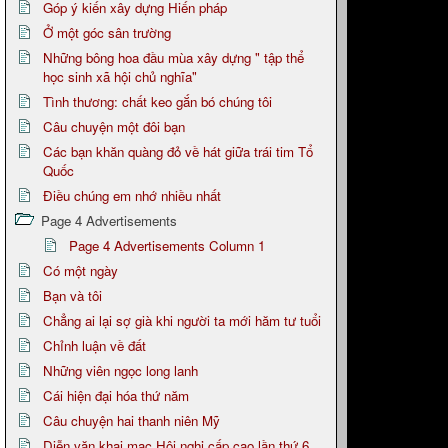
Góp ý kiến xây dựng Hiến pháp
Ở một góc sân trường
Những bông hoa đầu mùa xây dựng " tập thể
học sinh xã hội chủ nghĩa"
Tình thương: chất keo gắn bó chúng tôi
Câu chuyện một đôi bạn
Các bạn khăn quàng đỏ về hát giữa trái tim Tổ
Quốc
Điều chúng em nhớ nhiều nhất
Page 4 Advertisements
Page 4 Advertisements Column 1
Có một ngày
Bạn và tôi
Chẳng ai lại sợ già khi người ta mới hăm tư tuổi
Chỉnh luận về đất
Những viên ngọc long lanh
Cái hiện đại hóa thứ năm
Câu chuyện hai thanh niên Mỹ
Diễn văn khai mạc Hội nghị cấp cao lần thứ 6