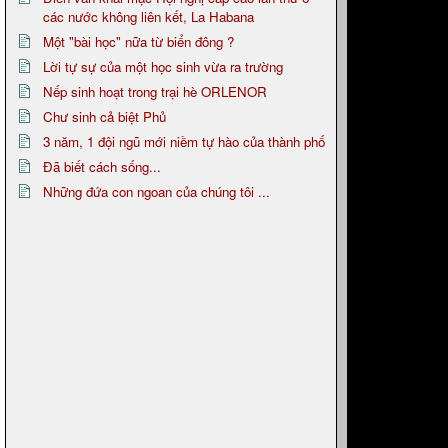
các nước không liên kết, La Habana
Một "bài học" nữa từ biển đông ?
Lời tự sự của một học sinh vừa ra trường
Nếp sinh hoạt trong trại hè ORLENOR
Chư sinh cả biệt Phủ
3 năm, 1 đội ngũ mới niềm tự hào của thành phố
Đã biết cách sống...
Những đứa con ngoan của chúng tôi ...