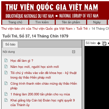
Trang chủ
Tìm kiếm
Tên ấn phẩm
Ngày
Thư viện báo chí của Thư viện Quốc gia Việt Nam
>
Tuổi Trẻ
> 14 Tháng Ch
Tuổi Trẻ, Số 37, 14 Tháng Chín 1979
Số báo
Số báo
Nội dung
Học để làm gì ?
Năm học mới, người học sinh mới
Tôi chú ý nhiều vào vấn đề khoa học - kỹ thuật
trong dự thảo Hiến pháp mới
Công trình thanh niên chào mừng dự thảo Hiến
pháp
1 tháng làm 200.000 tấn phân cho vụ mùa
Khai giảng lớp Cán bộ Đoàn học nghị quyết 9
của Thành ủy