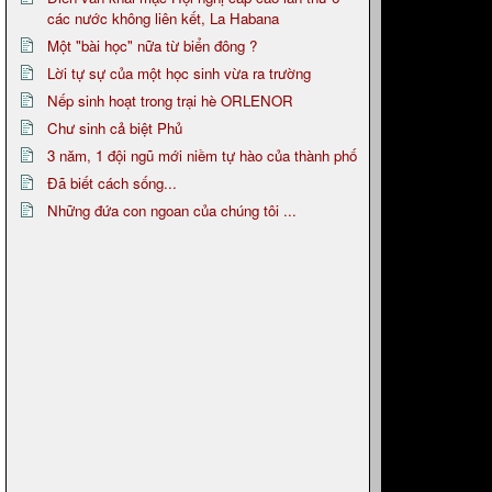
các nước không liên kết, La Habana
Một "bài học" nữa từ biển đông ?
Lời tự sự của một học sinh vừa ra trường
Nếp sinh hoạt trong trại hè ORLENOR
Chư sinh cả biệt Phủ
3 năm, 1 đội ngũ mới niềm tự hào của thành phố
Đã biết cách sống...
Những đứa con ngoan của chúng tôi ...