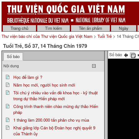
Trang chủ
Tìm kiếm
Tên ấn phẩm
Ngày
Thư viện báo chí của Thư viện Quốc gia Việt Nam
>
Tuổi Trẻ
> 14 Tháng Ch
Tuổi Trẻ, Số 37, 14 Tháng Chín 1979
Số báo
Số báo
Nội dung
Học để làm gì ?
Năm học mới, người học sinh mới
Tôi chú ý nhiều vào vấn đề khoa học - kỹ thuật
trong dự thảo Hiến pháp mới
Công trình thanh niên chào mừng dự thảo Hiến
pháp
1 tháng làm 200.000 tấn phân cho vụ mùa
Khai giảng lớp Cán bộ Đoàn học nghị quyết 9
của Thành ủy