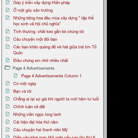
Góp ý kiến xây dựng Hiến pháp
Ở một góc sân trường
Những bông hoa đầu mùa xây dựng " tập thể
học sinh xã hội chủ nghĩa"
Tình thương: chất keo gắn bó chúng tôi
Câu chuyện một đôi bạn
Các bạn khăn quàng đỏ về hát giữa trái tim Tổ
Quốc
Điều chúng em nhớ nhiều nhất
Page 4 Advertisements
Page 4 Advertisements Column 1
Có một ngày
Bạn và tôi
Chẳng ai lại sợ già khi người ta mới hăm tư tuổi
Chỉnh luận về đất
Những viên ngọc long lanh
Cái hiện đại hóa thứ năm
Câu chuyện hai thanh niên Mỹ
Diễn văn khai mạc Hội nghị cấp cao lần thứ 6