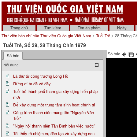
Trang chủ
Tìm kiếm
Tên ấn phẩm
Ngày
Thư viện báo chí của Thư viện Quốc gia Việt Nam
>
Tuổi Trẻ
> 28 Tháng Ch
Tuổi Trẻ, Số 39, 28 Tháng Chín 1979
Số báo
Số báo
Nội dung
Lá thư từ công trường Lòng Hồ
Rừng ơi ta đã về đây
Tuổi trẻ thành phố tham gia xây dựng hiến pháp
mới
Để xây dựng một trung tâm sinh hoạt chính trị
Công trình thanh niên mang tên "Nguyễn Văn
Trỗi"
"Ngày hội thanh niên Tân Bình bàn việc nước"
Tôi thấy rõ nhiệm vụ đào tạo và xây dựng con