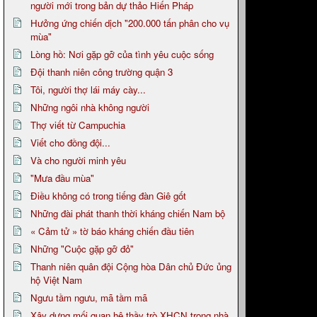
người mới trong bản dự thảo Hiến Pháp
Hưởng ứng chiến dịch "200.000 tấn phân cho vụ
mùa"
Lòng hồ: Nơi gặp gỡ của tình yêu cuộc sống
Đội thanh niên công trường quận 3
Tôi, người thợ lái máy cày...
Những ngôi nhà không người
Thợ viết từ Campuchia
Viết cho đồng đội...
Và cho người minh yêu
"Mưa đầu mùa"
Điều không có trong tiếng đàn Giê gốt
Những đài phát thanh thời kháng chiến Nam bộ
« Cảm tử » tờ báo kháng chiến đầu tiên
Những "Cuộc gặp gỡ đỏ"
Thanh niên quân đội Cộng hòa Dân chủ Đức ủng
hộ Việt Nam
Ngưu tầm ngưu, mã tầm mã
Xây dựng mối quan hệ thầy trò XHCN trong nhà