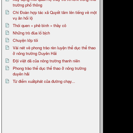
trường phổ thông
Chi Đoàn hợp tác xã Quyết tâm lên tiếng về một
vụ ăn hối lộ
Thói quen « phê bình » thầy cô
Những trò đùa lố bịch
Chuyện lớp tôi
Vài nét về phong trào rèn luyện thể dục thể thao
ở nông trường Duyên Hải
Đội việt dã của nông trường thanh niên
Phong trào thể dục thể thao ở nông trường
duyên hải
Từ điểm xuấtphát của đường chạy...