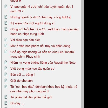
quyết 9
Vì sao quận 4 vượt chỉ tiêu tuyển quân đợt 3
năm 79 ?
Những người ra đi từ nhà máy, công trường
Kỷ niệm của một người dũng sĩ
Cùng với tuổi trẻ cả nước, mời bạn tham gia liên
hoan ca nhạc xung kích
Vài điều bạn cần biết
Một ổ văn hóa phẩm đồi trụy và phản động
Chế độ Nga hoàng và bản án của Lép Tônstôi
trong phim Phục sinh
Niềm hy vọng thiêng liêng của Agostinho Neto
Viết trong mùa học tập quân sự
Bến sỏi ... trắng !
Giặt áo cho anh
Từ "con heo dầu" đến bạn khoa học kỹ thuật trẻ
của nhà máy phụ tùng số 3
Từ phản hạt đến phản thế giới
Đó đây ...