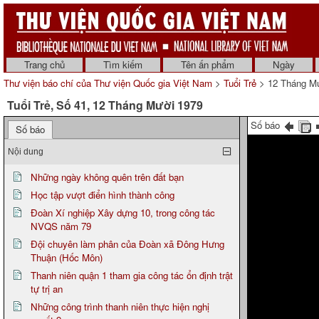
Trang chủ
Tìm kiếm
Tên ấn phẩm
Ngày
Thư viện báo chí của Thư viện Quốc gia Việt Nam
>
Tuổi Trẻ
> 12 Tháng M
Tuổi Trẻ, Số 41, 12 Tháng Mười 1979
Số báo
Số báo
Nội dung
Những ngày không quên trên đất bạn
Học tập vượt điển hình thành công
Đoàn Xí nghiệp Xây dựng 10, trong công tác
NVQS năm 79
Đội chuyên làm phân của Đoàn xã Đông Hưng
Thuận (Hốc Môn)
Thanh niên quận 1 tham gia công tác ổn định trật
tự trị an
Những công trình thanh niên thực hiện nghị