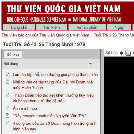
Trang chủ
Tìm kiếm
Tên ấn phẩm
Ngày
Thư viện báo chí của Thư viện Quốc gia Việt Nam
>
Tuổi Trẻ
> 26 Tháng M
Tuổi Trẻ, Số 43, 26 Tháng Mười 1979
Số báo
Số báo
Nội dung
Làm ăn tập thể, con đường giải phóng thanh niên
Những vấn đề tập trung của Đại hội Đoàn nhà
máy Hoàn Thành
Thành Đoàn tiếp tục xét khen thưởng huy hiệu
và bằng khen « Vì thế hệ trẻ »
Ảnh minh họa
"Dây chuyền thanh niên Nguyễn Văn Trỗi"
4 công tác của cơ sở Đoàn nông thôn trong tình
hình hiện nay