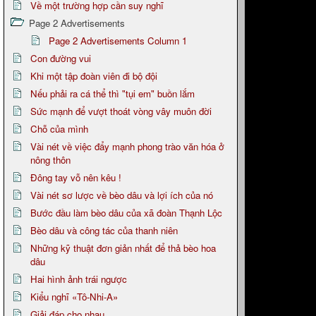
Về một trường hợp cần suy nghĩ
Page 2 Advertisements
Page 2 Advertisements Column 1
Con đường vui
Khi một tập đoàn viên đi bộ đội
Nếu phải ra cá thể thì "tụi em" buồn lắm
Sức mạnh để vượt thoát vòng vây muôn đời
Chỗ của mình
Vài nét về việc đẩy mạnh phong trào văn hóa ở
nông thôn
Đông tay vỗ nên kêu !
Vài nét sơ lược về bèo dâu và lợi ích của nó
Bước đầu làm bèo dâu của xã đoàn Thạnh Lộc
Bèo dâu và công tác của thanh niên
Những kỹ thuật đơn giản nhất để thả bèo hoa
dâu
Hai hình ảnh trái ngược
Kiểu nghĩ «Tô-Nhi-A»
Giải đáp cho nhau