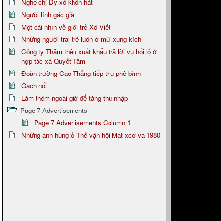
Nghe chị Đy-xô-khôn hát
Người lính gác già
Một cái nhìn về giới trẻ Xô Viết
Những người trai trẻ luôn ở mũi xung kích
Công ty Thảm thêu xuất khẩu trả lời vụ hối lộ ở
hợp tác xã Quyết Tâm
Đoàn trường Cao Thắng tiếp thu phê bình
Gạch nối
Làm thêm ngoài giờ để tăng thu nhập
Page 7 Advertisements
Page 7 Advertisements Column 1
Những anh hùng ở Thế vận hội Mat-xcơ-va 1980