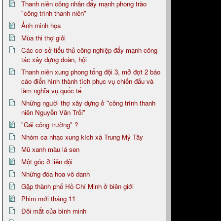
Thanh niên công nhân đẩy mạnh phong trào
"công trình thanh niên"
Ảnh minh họa
Mùa thi thợ giỏi
Các cơ sở tiểu thủ công nghiệp đẩy mạnh công
tác xây dựng đoàn, hội
Thanh niên xung phong tổng đội 3, mở đợt 2 báo
cáo điển hình thành tích phục vụ chiến đấu và
làm nghĩa vụ quốc tế
Những người thợ xây dựng ở "công trình thanh
niên Nguyễn Văn Trỗi"
"Gái công trường" ?
Nhóm ca nhạc xung kích xã Trung Mỹ Tây
Mũ xanh màu lá sen
Một góc ở liên đội
Những đóa hoa vô danh
Gặp thành phố Hồ Chí Minh ở biên giới
Phim mới tháng 11
Đôi mắt của bình minh