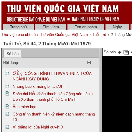
Trang chủ
Tìm kiếm
Tên ấn phẩm
Ngày
Thư viện báo chí của Thư viện Quốc gia Việt Nam
>
Tuổi Trẻ
> 2 Tháng Mườ
Tuổi Trẻ, Số 44, 2 Tháng Mười Một 1979
Số báo
Số báo
Nội dung
Ở Ềịộĩ CÔNG TRĨNH I THWVNHNỈtN I CỬA
NGẰNH XÂY DỰNG
Những bao xi măng bị ... ướt !
Đoàn đại biểu đoàn thanh niên Cộng sản Lênin
Liên Xô thăm thành phố Hồ Chí Minh
Ảnh minh họa
Công trình thanh niên kỷ niệm cách mạng tháng
10
Vì thắng lợi của Nghị quyết 9