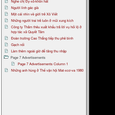
Nghe chị Đy-xô-khôn hát
Người lính gác già
Một cái nhìn về giới trẻ Xô Viết
Những người trai trẻ luôn ở mũi xung kích
Công ty Thảm thêu xuất khẩu trả lời vụ hối lộ ở
hợp tác xã Quyết Tâm
Đoàn trường Cao Thắng tiếp thu phê bình
Gạch nối
Làm thêm ngoài giờ để tăng thu nhập
Page 7 Advertisements
Page 7 Advertisements Column 1
Những anh hùng ở Thế vận hội Mat-xcơ-va 1980