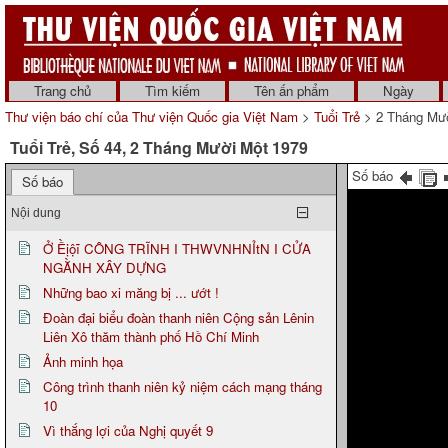
Trang chủ
Tìm kiếm
Tên ấn phẩm
Ngày
Thư viện báo chí của Thư viện Quốc gia Việt Nam
>
Tuổi Trẻ
> 2 Tháng Mườ
Tuổi Trẻ, Số 44, 2 Tháng Mười Một 1979
Số báo
Số báo
Nội dung
Ở Ềịộĩ CÔNG TRĨNH I THWVNHNỈtN I CỬA
NGẰNH XÂY DỰNG
Những bao xi măng bị ... ướt !
Đoàn đại biểu đoàn thanh niên Cộng sản Lênin
Liên Xô thăm thành phố Hồ Chí Minh
Ảnh minh họa
Công trình thanh niên kỷ niệm cách mạng tháng
10
Vì thắng lợi của Nghị quyết 9