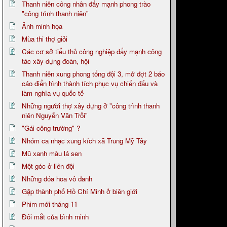
Thanh niên công nhân đẩy mạnh phong trào
"công trình thanh niên"
Ảnh minh họa
Mùa thi thợ giỏi
Các cơ sở tiểu thủ công nghiệp đẩy mạnh công
tác xây dựng đoàn, hội
Thanh niên xung phong tổng đội 3, mở đợt 2 báo
cáo điển hình thành tích phục vụ chiến đấu và
làm nghĩa vụ quốc tế
Những người thợ xây dựng ở "công trình thanh
niên Nguyễn Văn Trỗi"
"Gái công trường" ?
Nhóm ca nhạc xung kích xã Trung Mỹ Tây
Mũ xanh màu lá sen
Một góc ở liên đội
Những đóa hoa vô danh
Gặp thành phố Hồ Chí Minh ở biên giới
Phim mới tháng 11
Đôi mắt của bình minh