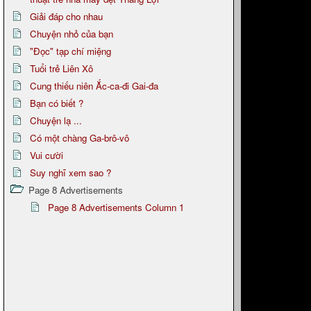
Giải đáp cho nhau
Chuyện nhỏ của bạn
"Đọc" tạp chí miệng
Tuổi trẻ Liên Xô
Cung thiếu niên Ắc-ca-đi Gai-đa
Bạn có biết ?
Chuyện lạ ...
Có một chàng Ga-brô-vô
Vui cười
Suy nghĩ xem sao ?
Page 8 Advertisements
Page 8 Advertisements Column 1