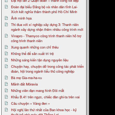
Đại hội lần 2 Quận đoàn 1 thành công tốt đẹp
Đoàn đại biểu Đảng bộ và nhân dân tỉnh Lai-
Xích kết nghĩa thăm thành phố Hồ Chí Minh
Ảnh minh họa
Thi đua với xí nghiệp xây dựng 3: Thanh niên
ngành xây dựng nhận thêm nhiều công trình mới
Vinapro - Thamyco công trình thanh niên hỗ trợ
công trình thanh niên
Xung quanh những con chỉ thêu
Không thể để sản xuất trì trệ
Những sáng kiến tận dụng nguyên liệu
Chuyện hay, chuyện dở trong công tác phát triển
đoàn, hội trong ngành tiểu thủ công nghiệp
Bà mẹ Gia-ma-ha-vu
Mảnh đất Môravia
Những viên đạn mang hình Đôi mắt
Khẩu B.41 trên ngực, chiếc đàn ghi-ta trên vai
Câu chuyện « Vàng đen »
Hội nghị lần thứ nhất của Ban khoa học - kỹ
thuật trẻ nhà máy dệt Thắng Lợi