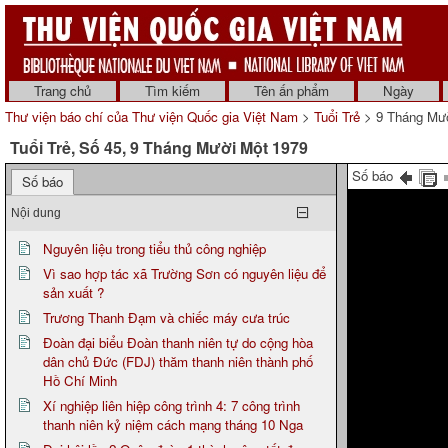
Trang chủ
Tìm kiếm
Tên ấn phẩm
Ngày
Thư viện báo chí của Thư viện Quốc gia Việt Nam
>
Tuổi Trẻ
> 9 Tháng Mườ
Tuổi Trẻ, Số 45, 9 Tháng Mười Một 1979
Số báo
Số báo
Nội dung
Nguyên liệu trong tiểu thủ công nghiệp
Vì sao hợp tác xã Trường Sơn có nguyên liệu để
sản xuất ?
Trương Thanh Đạm và chiếc máy cưa trúc
Đoàn đại biểu Đoàn thanh niên tự do cộng hòa
dân chủ Đức (FDJ) thăm thanh niên thành phố
Hồ Chí Minh
Xí nghiệp liên hiệp công trình 4: 7 công trình
thanh niên kỷ niệm cách mạng tháng 10 Nga