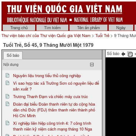
Trang chủ
Tìm kiếm
Tên ấn phẩm
Ngày
Thư viện báo chí của Thư viện Quốc gia Việt Nam
>
Tuổi Trẻ
> 9 Tháng Mườ
Tuổi Trẻ, Số 45, 9 Tháng Mười Một 1979
Số báo
Số báo
Nội dung
Nguyên liệu trong tiểu thủ công nghiệp
Vì sao hợp tác xã Trường Sơn có nguyên liệu để
sản xuất ?
Trương Thanh Đạm và chiếc máy cưa trúc
Đoàn đại biểu Đoàn thanh niên tự do cộng hòa
dân chủ Đức (FDJ) thăm thanh niên thành phố
Hồ Chí Minh
Xí nghiệp liên hiệp công trình 4: 7 công trình
thanh niên kỷ niệm cách mạng tháng 10 Nga