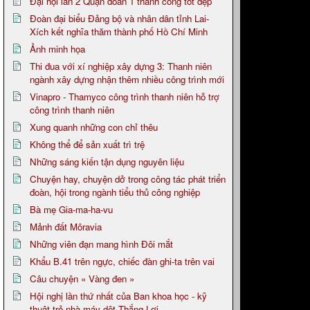
Đại hội lần 2 Quận đoàn 1 thành công tốt đẹp
Đoàn đại biểu Đảng bộ và nhân dân tỉnh Lai-
Xích kết nghĩa thăm thành phố Hồ Chí Minh
Ảnh minh họa
Thi đua với xí nghiệp xây dựng 3: Thanh niên
ngành xây dựng nhận thêm nhiều công trình mới
Vinapro - Thamyco công trình thanh niên hỗ trợ
công trình thanh niên
Xung quanh những con chỉ thêu
Không thể để sản xuất trì trệ
Những sáng kiến tận dụng nguyên liệu
Chuyện hay, chuyện dở trong công tác phát triển
đoàn, hội trong ngành tiểu thủ công nghiệp
Bà mẹ Gia-ma-ha-vu
Mảnh đất Môravia
Những viên đạn mang hình Đôi mắt
Khẩu B.41 trên ngực, chiếc đàn ghi-ta trên vai
Câu chuyện « Vàng đen »
Hội nghị lần thứ nhất của Ban khoa học - kỹ
thuật trẻ nhà máy dệt Thắng Lợi