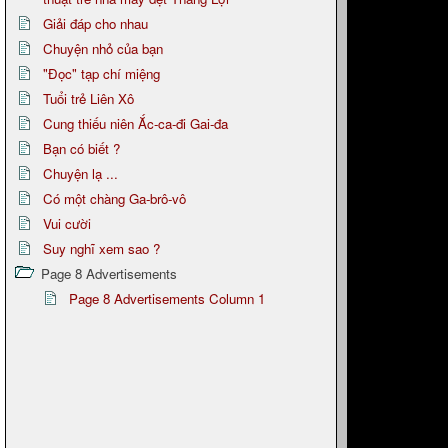
Giải đáp cho nhau
Chuyện nhỏ của bạn
"Đọc" tạp chí miệng
Tuổi trẻ Liên Xô
Cung thiếu niên Ắc-ca-đi Gai-đa
Bạn có biết ?
Chuyện lạ ...
Có một chàng Ga-brô-vô
Vui cười
Suy nghĩ xem sao ?
Page 8 Advertisements
Page 8 Advertisements Column 1