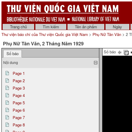
Trang chủ
Tìm kiếm
Tên ấn phẩm
Ngày
Thư viện báo chí của Thư viện Quốc gia Việt Nam
>
Phụ Nữ Tân Văn
> 2 T
Phụ Nữ Tân Văn, 2 Tháng Năm 1929
Số báo
Số báo
Nội dung
Page 1
Page 2
Page 3
Page 4
Page 5
Page 6
Page 7
Page 8