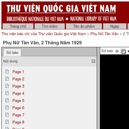
Trang chủ
Tìm kiếm
Tên ấn phẩm
Ngày
Thư viện báo chí của Thư viện Quốc gia Việt Nam
>
Phụ Nữ Tân Văn
> 2 T
Phụ Nữ Tân Văn, 2 Tháng Năm 1929
Số báo
Số báo
Nội dung
Page 1
Page 2
Page 3
Page 4
Page 5
Page 6
Page 7
Page 8