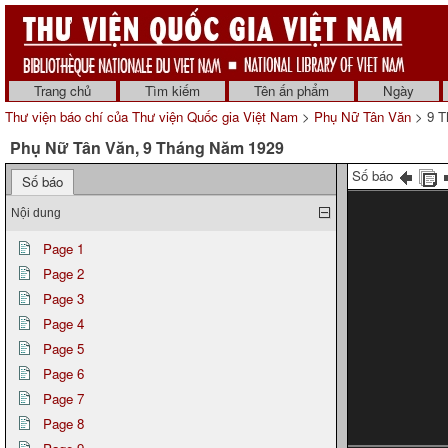
Trang chủ
Tìm kiếm
Tên ấn phẩm
Ngày
Thư viện báo chí của Thư viện Quốc gia Việt Nam
>
Phụ Nữ Tân Văn
> 9 T
Phụ Nữ Tân Văn, 9 Tháng Năm 1929
Số báo
Số báo
Nội dung
Page 1
Page 2
Page 3
Page 4
Page 5
Page 6
Page 7
Page 8