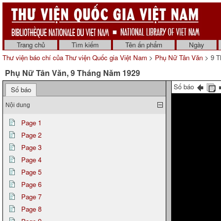
Trang chủ
Tìm kiếm
Tên ấn phẩm
Ngày
Thư viện báo chí của Thư viện Quốc gia Việt Nam
>
Phụ Nữ Tân Văn
> 9 T
Phụ Nữ Tân Văn, 9 Tháng Năm 1929
Số báo
Số báo
Nội dung
Page 1
Page 2
Page 3
Page 4
Page 5
Page 6
Page 7
Page 8