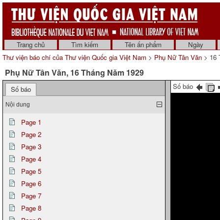
Trang chủ
Tìm kiếm
Tên ấn phẩm
Ngày
Thư viện báo chí của Thư viện Quốc gia Việt Nam
>
Phụ Nữ Tân Văn
> 16 
Phụ Nữ Tân Văn, 16 Tháng Năm 1929
Số báo
Số báo
Nội dung
Page 1
Page 2
Page 3
Page 4
Page 5
Page 6
Page 7
Page 8