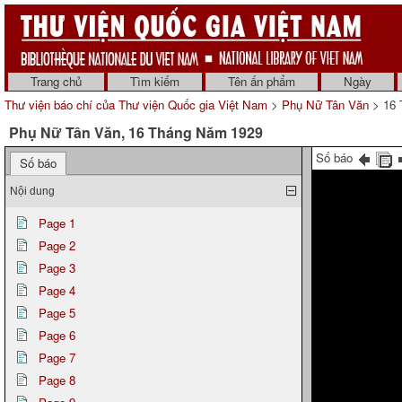
Trang chủ
Tìm kiếm
Tên ấn phẩm
Ngày
Thư viện báo chí của Thư viện Quốc gia Việt Nam
>
Phụ Nữ Tân Văn
> 16 
Phụ Nữ Tân Văn, 16 Tháng Năm 1929
Số báo
Số báo
Nội dung
Page 1
Page 2
Page 3
Page 4
Page 5
Page 6
Page 7
Page 8