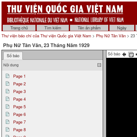
Trang chủ
Tìm kiếm
Tên ấn phẩm
Ngày
Thư viện báo chí của Thư viện Quốc gia Việt Nam
>
Phụ Nữ Tân Văn
> 23 
Phụ Nữ Tân Văn, 23 Tháng Năm 1929
Số báo
Số báo
Nội dung
Page 1
Page 2
Page 3
Page 4
Page 5
Page 6
Page 7
Page 8