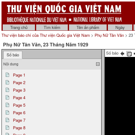
Trang chủ
Tìm kiếm
Tên ấn phẩm
Ngày
Thư viện báo chí của Thư viện Quốc gia Việt Nam
>
Phụ Nữ Tân Văn
> 23 
Phụ Nữ Tân Văn, 23 Tháng Năm 1929
Số báo
Số báo
Nội dung
Page 1
Page 2
Page 3
Page 4
Page 5
Page 6
Page 7
Page 8