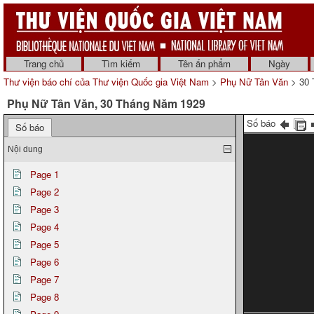
Trang chủ
Tìm kiếm
Tên ấn phẩm
Ngày
Thư viện báo chí của Thư viện Quốc gia Việt Nam
>
Phụ Nữ Tân Văn
> 30 
Phụ Nữ Tân Văn, 30 Tháng Năm 1929
Số báo
Số báo
Nội dung
Page 1
Page 2
Page 3
Page 4
Page 5
Page 6
Page 7
Page 8