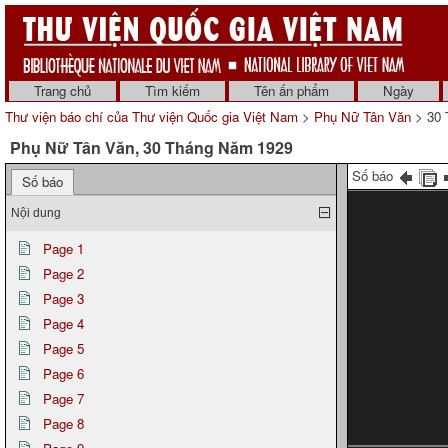
Trang chủ
Tìm kiếm
Tên ấn phẩm
Ngày
Thư viện báo chí của Thư viện Quốc gia Việt Nam
>
Phụ Nữ Tân Văn
> 30 
Phụ Nữ Tân Văn, 30 Tháng Năm 1929
Số báo
Số báo
Nội dung
Page 1
Page 2
Page 3
Page 4
Page 5
Page 6
Page 7
Page 8