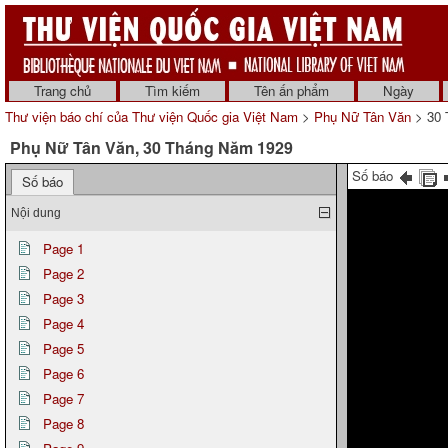
Trang chủ
Tìm kiếm
Tên ấn phẩm
Ngày
Thư viện báo chí của Thư viện Quốc gia Việt Nam
>
Phụ Nữ Tân Văn
> 30 
Phụ Nữ Tân Văn, 30 Tháng Năm 1929
Số báo
Số báo
Nội dung
Page 1
Page 2
Page 3
Page 4
Page 5
Page 6
Page 7
Page 8