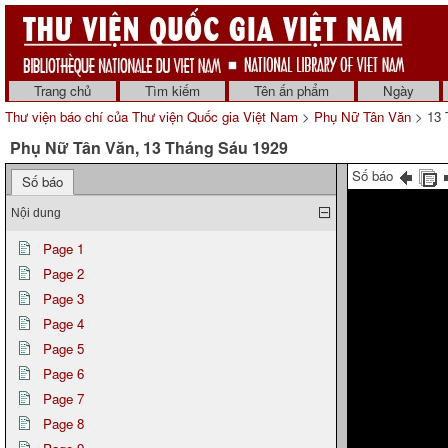
Trang chủ
Tìm kiếm
Tên ấn phẩm
Ngày
Thư viện báo chí của Thư viện Quốc gia Việt Nam
>
Phụ Nữ Tân Văn
> 13 
Phụ Nữ Tân Văn, 13 Tháng Sáu 1929
Số báo
Số báo
Nội dung
Page 1
Page 2
Page 3
Page 4
Page 5
Page 6
Page 7
Page 8