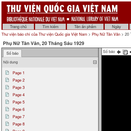
Trang chủ
Tìm kiếm
Tên ấn phẩm
Ngày
Thư viện báo chí của Thư viện Quốc gia Việt Nam
>
Phụ Nữ Tân Văn
> 20 
Phụ Nữ Tân Văn, 20 Tháng Sáu 1929
Số báo
Số báo
Nội dung
Page 1
Page 2
Page 3
Page 4
Page 5
Page 6
Page 7
Page 8