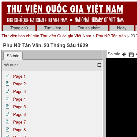
Trang chủ
Tìm kiếm
Tên ấn phẩm
Ngày
Thư viện báo chí của Thư viện Quốc gia Việt Nam
>
Phụ Nữ Tân Văn
> 20 
Phụ Nữ Tân Văn, 20 Tháng Sáu 1929
Số báo
Số báo
Nội dung
Page 1
Page 2
Page 3
Page 4
Page 5
Page 6
Page 7
Page 8