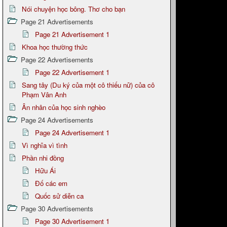
Nói chuyện học bông. Thơ cho bạn
Page 21 Advertisements
Page 21 Advertisement 1
Khoa học thường thức
Page 22 Advertisements
Page 22 Advertisement 1
Sang tây (Du ký của một cô thiếu nữ) của cô
Phạm Vân Anh
Ân nhân của học sinh nghèo
Page 24 Advertisements
Page 24 Advertisement 1
Vì nghĩa vì tình
Phần nhi đồng
Hữu Ái
Đố các em
Quốc sử diễn ca
Page 30 Advertisements
Page 30 Advertisement 1