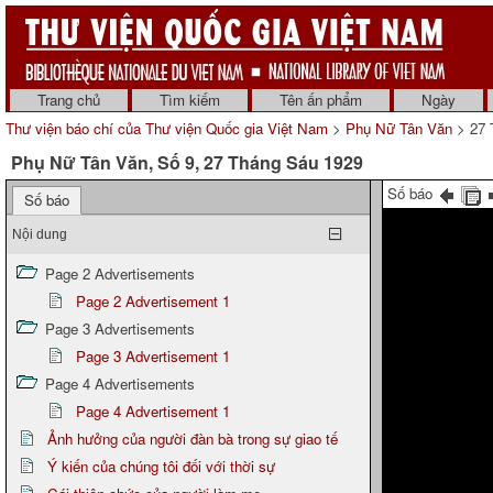
Trang chủ
Tìm kiếm
Tên ấn phẩm
Ngày
Thư viện báo chí của Thư viện Quốc gia Việt Nam
>
Phụ Nữ Tân Văn
> 27 
Phụ Nữ Tân Văn, Số 9, 27 Tháng Sáu 1929
Số báo
Số báo
Nội dung
Page 2 Advertisements
Page 2 Advertisement 1
Page 3 Advertisements
Page 3 Advertisement 1
Page 4 Advertisements
Page 4 Advertisement 1
Ảnh hưởng của người đàn bà trong sự giao tế
Ý kiến của chúng tôi đối với thời sự