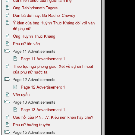
Cái thiên chức của người làm mẹ
Ông Rabindranath Tagore
Đàn bà đời nay: Bà Rachel Crowdy
Ý kiến của ông Huỳnh Thúc Kháng đối với vấn
đề phụ nữ
Ông Huỳnh Thúc Kháng
Phụ nữ tân văn
Page 11 Advertisements
Page 11 Advertisement 1
Theo tục ngữ phong giao: Xét về sự sinh hoạt
của phụ nữ nước ta
Page 12 Advertisements
Page 12 Advertisement 1
Văn uyển
Page 13 Advertisements
Page 13 Advertisement 1
Câu hỏi của P.N.T.V: Kiểu nên khen hay chê?
Phụ nữ hướng truyền
Page 15 Advertisements