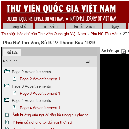
Trang chủ
Tìm kiếm
Tên ấn phẩm
Ngày
Thư viện báo chí của Thư viện Quốc gia Việt Nam
>
Phụ Nữ Tân Văn
> 27 
Phụ Nữ Tân Văn, Số 9, 27 Tháng Sáu 1929
Số báo
Số báo
Nội dung
Page 2 Advertisements
Page 2 Advertisement 1
Page 3 Advertisements
Page 3 Advertisement 1
Page 4 Advertisements
Page 4 Advertisement 1
Ảnh hưởng của người đàn bà trong sự giao tế
Ý kiến của chúng tôi đối với thời sự