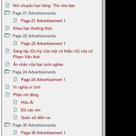
Nói chuyện học bông. Thơ cho bạn
Page 21 Advertisements
Page 21 Advertisement 1
Khoa học thường thức
Page 22 Advertisements
Page 22 Advertisement 1
Sang tây (Du ký của một cô thiếu nữ) của cô
Phạm Vân Anh
Ân nhân của học sinh nghèo
Page 24 Advertisements
Page 24 Advertisement 1
Vì nghĩa vì tình
Phần nhi đồng
Hữu Ái
Đố các em
Quốc sử diễn ca
Page 30 Advertisements
Page 30 Advertisement 1