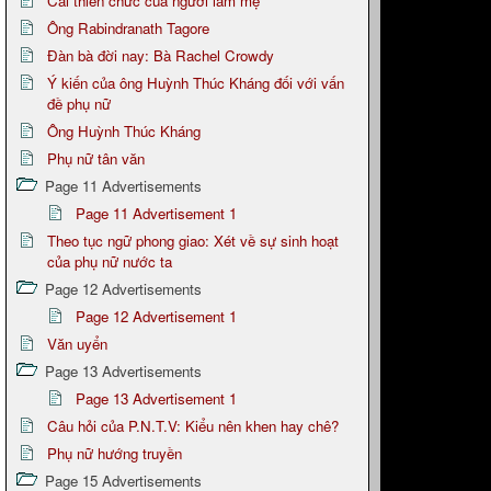
Cái thiên chức của người làm mẹ
Ông Rabindranath Tagore
Đàn bà đời nay: Bà Rachel Crowdy
Ý kiến của ông Huỳnh Thúc Kháng đối với vấn
đề phụ nữ
Ông Huỳnh Thúc Kháng
Phụ nữ tân văn
Page 11 Advertisements
Page 11 Advertisement 1
Theo tục ngữ phong giao: Xét về sự sinh hoạt
của phụ nữ nước ta
Page 12 Advertisements
Page 12 Advertisement 1
Văn uyển
Page 13 Advertisements
Page 13 Advertisement 1
Câu hỏi của P.N.T.V: Kiểu nên khen hay chê?
Phụ nữ hướng truyền
Page 15 Advertisements