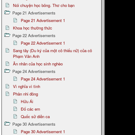
Nói chuyện học bông. Thơ cho bạn
Page 21 Advertisements
Page 21 Advertisement 1
Khoa học thường thức
Page 22 Advertisements
Page 22 Advertisement 1
Sang tây (Du ký của một cô thiếu nữ) của cô
Phạm Vân Anh
Ân nhân của học sinh nghèo
Page 24 Advertisements
Page 24 Advertisement 1
Vì nghĩa vì tình
Phần nhi đồng
Hữu Ái
Đố các em
Quốc sử diễn ca
Page 30 Advertisements
Page 30 Advertisement 1