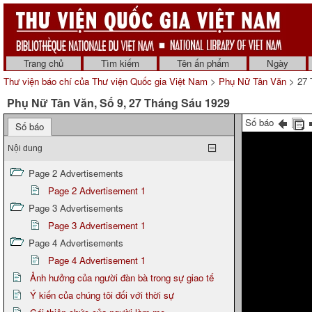
Trang chủ
Tìm kiếm
Tên ấn phẩm
Ngày
Thư viện báo chí của Thư viện Quốc gia Việt Nam
>
Phụ Nữ Tân Văn
> 27 
Phụ Nữ Tân Văn, Số 9, 27 Tháng Sáu 1929
Số báo
Số báo
Nội dung
Page 2 Advertisements
Page 2 Advertisement 1
Page 3 Advertisements
Page 3 Advertisement 1
Page 4 Advertisements
Page 4 Advertisement 1
Ảnh hưởng của người đàn bà trong sự giao tế
Ý kiến của chúng tôi đối với thời sự