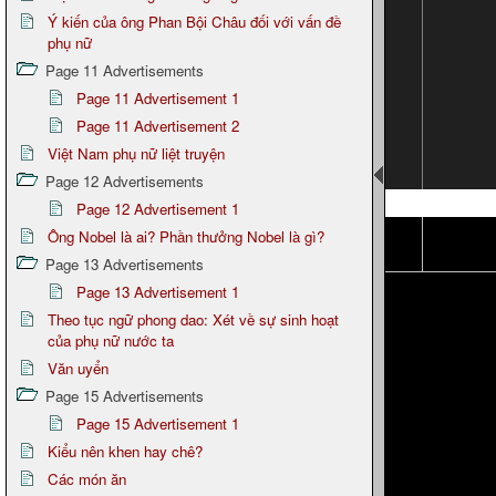
Ý kiến của ông Phan Bội Châu đối với vấn đề
phụ nữ
Page 11 Advertisements
Page 11 Advertisement 1
Page 11 Advertisement 2
Việt Nam phụ nữ liệt truyện
Page 12 Advertisements
Page 12
Page 12 Advertisement 1
Ông Nobel là ai? Phần thưởng Nobel là gì?
Page 13 Advertisements
Page 13 Advertisement 1
Theo tục ngữ phong dao: Xét về sự sinh hoạt
của phụ nữ nước ta
Văn uyển
Page 15 Advertisements
Page 15 Advertisement 1
Kiểu nên khen hay chê?
Các món ăn