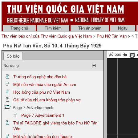
Trang chủ
Tìm kiếm
Tên ấn phẩm
Ngày
Thư viện báo chí của Thư viện Quốc gia Việt Nam
>
Phụ Nữ Tân Văn
> 4 T
Phụ Nữ Tân Văn, Số 10, 4 Tháng Bảy 1929
Số báo
Số báo
Nội dung
Trường công nghệ cho đàn bà
Một nền văn hóa cho người Annam
Học bổng của phụ nữ Việt Nam
Cái tệ của chị em không tròn phận vợ
Page 7 Advertisements
Page 7 Advertisement 1
Thi sĩ TAGORE ghé viếng tòa báo Phụ Nữ Tân
Văn
Một vài tư tưởng của ông Tagore