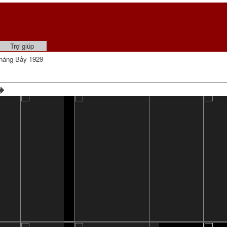
Trợ giúp
háng Bảy 1929