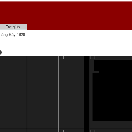
Trợ giúp
háng Bảy 1929