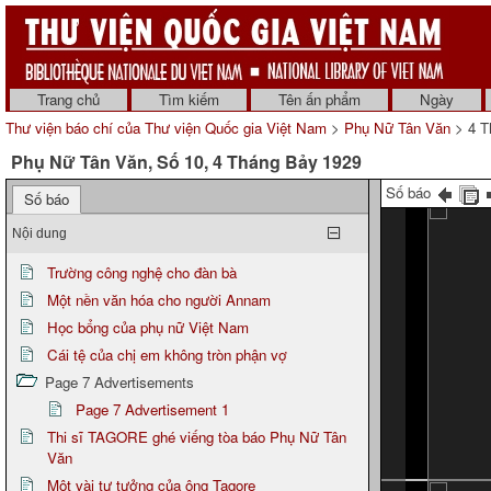
Trang chủ
Tìm kiếm
Tên ấn phẩm
Ngày
Thư viện báo chí của Thư viện Quốc gia Việt Nam
>
Phụ Nữ Tân Văn
> 4 T
Phụ Nữ Tân Văn, Số 10, 4 Tháng Bảy 1929
Số báo
Số báo
Nội dung
Trường công nghệ cho đàn bà
Một nền văn hóa cho người Annam
Học bổng của phụ nữ Việt Nam
Cái tệ của chị em không tròn phận vợ
Page 7 Advertisements
Page 7 Advertisement 1
Thi sĩ TAGORE ghé viếng tòa báo Phụ Nữ Tân
Văn
Một vài tư tưởng của ông Tagore