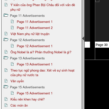
Ý kiến của ông Phan Bội Châu đối với vấn đề
phụ nữ
Page 11 Advertisements
Page 11 Advertisement 1
Page 11 Advertisement 2
Việt Nam phụ nữ liệt truyện
Page 12 Advertisements
Page 29
Page 30
Page 12 Advertisement 1
Ông Nobel là ai? Phần thưởng Nobel là gì?
Page 13 Advertisements
Page 13 Advertisement 1
Theo tục ngữ phong dao: Xét về sự sinh hoạt
của phụ nữ nước ta
Văn uyển
Page 15 Advertisements
Page 15 Advertisement 1
Kiểu nên khen hay chê?
Các món ăn