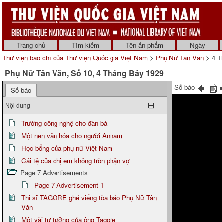
Trang chủ
Tìm kiếm
Tên ấn phẩm
Ngày
Thư viện báo chí của Thư viện Quốc gia Việt Nam
>
Phụ Nữ Tân Văn
> 4 T
Phụ Nữ Tân Văn, Số 10, 4 Tháng Bảy 1929
Số báo
Số báo
Nội dung
Trường công nghệ cho đàn bà
Một nền văn hóa cho người Annam
Học bổng của phụ nữ Việt Nam
Cái tệ của chị em không tròn phận vợ
Page 7 Advertisements
Page 7 Advertisement 1
Thi sĩ TAGORE ghé viếng tòa báo Phụ Nữ Tân
Văn
Một vài tư tưởng của ông Tagore