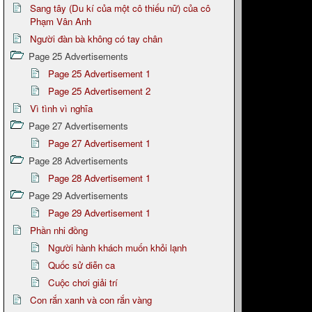
Sang tây (Du kí của một cô thiếu nữ) của cô
Phạm Vân Anh
Người đàn bà không có tay chân
Page 25 Advertisements
Page 25 Advertisement 1
Page 25 Advertisement 2
Vì tình vì nghĩa
Page 27 Advertisements
Page 27 Advertisement 1
Page 28 Advertisements
Page 28 Advertisement 1
Page 29 Advertisements
Page 29 Advertisement 1
Phần nhi đồng
Người hành khách muốn khỏi lạnh
Quốc sử diễn ca
Cuộc chơi giải trí
Con rắn xanh và con rắn vàng