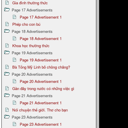
Gia đình thường thức
Page 17 Advertisements
Page 17 Advertisement 1
Phép cho con bú
Page 18 Advertisements
Page 18 Advertisement 1
Khoa học thường thức
Page 19 Advertisements
Page 19 Advertisement 1
Bà Tống Mỹ Linh bỏ chồng chăng?
Page 20 Advertisements
Page 20 Advertisement 1
Gần đây trong nước có những việc gì
Page 21 Advertisements
Page 21 Advertisement 1
Nói chuyện thế giới. Thơ cho bạn
Page 23 Advertisements
Page 23 Advertisement 1