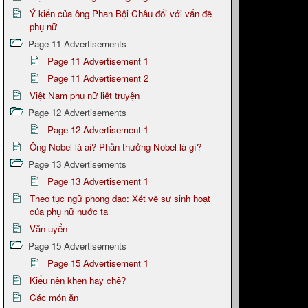
Ý kiến của ông Phan Bội Châu đối với vấn đề
phụ nữ
Page 11 Advertisements
Page 11 Advertisement 1
Page 11 Advertisement 2
Việt Nam phụ nữ liệt truyện
Page 12 Advertisements
Page 12 Advertisement 1
Ông Nobel là ai? Phần thưởng Nobel là gì?
Page 13 Advertisements
Page 13 Advertisement 1
Theo tục ngữ phong dao: Xét về sự sinh hoạt
của phụ nữ nước ta
Văn uyển
Page 15 Advertisements
Page 15 Advertisement 1
Kiểu nên khen hay chê?
Các món ăn