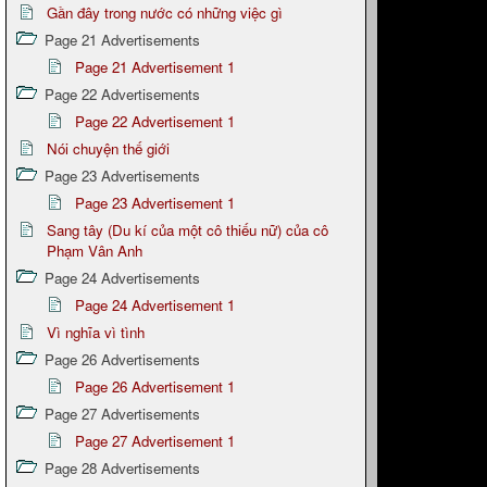
Gần đây trong nước có những việc gì
Page 21 Advertisements
Page 21 Advertisement 1
Page 22 Advertisements
Page 22 Advertisement 1
Nói chuyện thế giới
Page 23 Advertisements
Page 23 Advertisement 1
Sang tây (Du kí của một cô thiếu nữ) của cô
Phạm Vân Anh
Page 24 Advertisements
Page 24 Advertisement 1
Vì nghĩa vì tình
Page 26 Advertisements
Page 26 Advertisement 1
Page 27 Advertisements
Page 27 Advertisement 1
Page 28 Advertisements