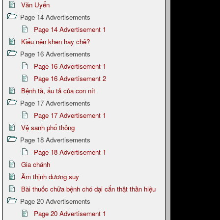
Văn Uyển
Page 14 Advertisements
Page 14 Advertisement 1
Kiểu nên khen hay chê?
Page 16 Advertisements
Page 16 Advertisement 1
Page 16 Advertisement 2
Bệnh tà, ẩu tả của con nít
Page 17 Advertisements
Page 17 Advertisement 1
Vệ sanh phổ thông
Page 18 Advertisements
Page 18 Advertisement 1
Gia chánh
Âm thịnh dương suy
Bài thuốc chữa bệnh chó dại cắn thật thần hiệu
Page 20 Advertisements
Page 20 Advertisement 1