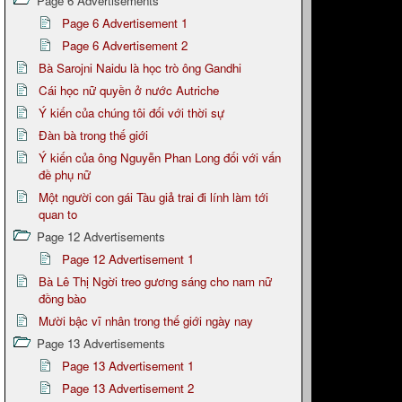
Page 6 Advertisements
Page 6 Advertisement 1
Page 6 Advertisement 2
Bà Sarojni Naidu là học trò ông Gandhi
Cái học nữ quyền ở nước Autriche
Ý kiến của chúng tôi đối với thời sự
Đàn bà trong thế giới
Ý kiến của ông Nguyễn Phan Long đối với vấn
đề phụ nữ
Một người con gái Tàu giả trai đi lính làm tới
quan to
Page 12 Advertisements
Page 12 Advertisement 1
Bà Lê Thị Ngời treo gương sáng cho nam nữ
đồng bào
Mười bậc vĩ nhân trong thế giới ngày nay
Page 13 Advertisements
Page 13 Advertisement 1
Page 13 Advertisement 2