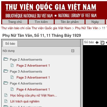
Trang chủ
Tìm kiếm
Tên ấn phẩm
Ngày
Thư viện báo chí của Thư viện Quốc gia Việt Nam
>
Phụ Nữ Tân Văn
> 11 
Phụ Nữ Tân Văn, Số 11, 11 Tháng Bảy 1929
Số báo
Số báo
Nội dung
Page 2 Advertisements
Page 2 Advertisement 1
Page 3 Advertisements
Page 3 Advertisement 1
Page 4 Advertisements
Page 4 Advertisement 1
Học bổng của phụ nữ Việt Nam...
Lời trách quá nghiêm