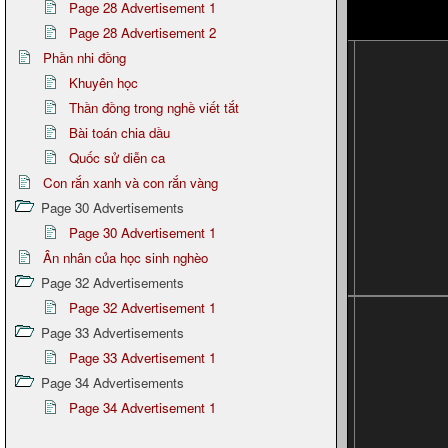
Page 28 Advertisement 1
Page 28 Advertisement 2
Phần nhi đồng
Khuyên học
Thần đồng trong nghề viết tắt
Bài toán chia dầu
Quốc sử diễn ca
Con rắn xanh và con rắn vàng
Page 30 Advertisements
Page 30 Advertisement 1
Ân nhân của học sinh nghèo
Page 32 Advertisements
Page 32 Advertisement 1
Page 33 Advertisements
Page 33 Advertisement 1
Page 34 Advertisements
Page 34 Advertisement 1