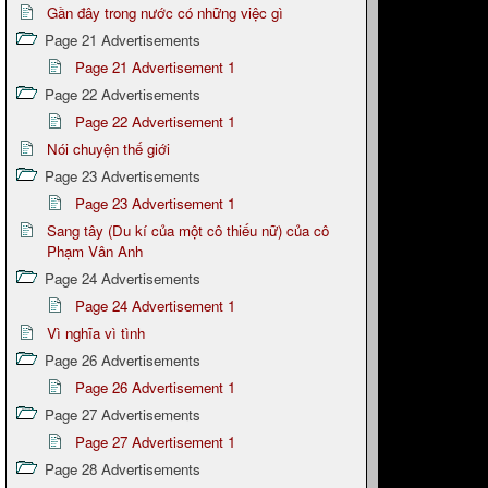
Gần đây trong nước có những việc gì
Page 21 Advertisements
Page 21 Advertisement 1
Page 22 Advertisements
Page 22 Advertisement 1
Nói chuyện thế giới
Page 23 Advertisements
Page 23 Advertisement 1
Sang tây (Du kí của một cô thiếu nữ) của cô
Phạm Vân Anh
Page 24 Advertisements
Page 24 Advertisement 1
Vì nghĩa vì tình
Page 26 Advertisements
Page 26 Advertisement 1
Page 27 Advertisements
Page 27 Advertisement 1
Page 28 Advertisements