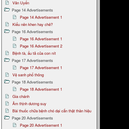
Văn Uyển
Page 14 Advertisements
Page 14 Advertisement 1
Kiểu nên khen hay chê?
Page 16 Advertisements
Page 16 Advertisement 1
Page 16 Advertisement 2
Bệnh tà, ẩu tả của con nít
Page 17 Advertisements
Page 17 Advertisement 1
Vệ sanh phổ thông
Page 18 Advertisements
Page 18 Advertisement 1
Gia chánh
Âm thịnh dương suy
Bài thuốc chữa bệnh chó dại cắn thật thần hiệu
Page 20 Advertisements
Page 20 Advertisement 1