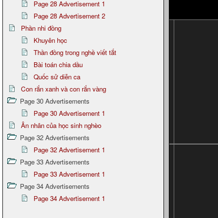
Page 28 Advertisement 1
Page 28 Advertisement 2
Phần nhi đồng
Khuyên học
Thần đồng trong nghề viết tắt
Bài toán chia dầu
Quốc sử diễn ca
Con rắn xanh và con rắn vàng
Page 30 Advertisements
Page 30 Advertisement 1
Ân nhân của học sinh nghèo
Page 32 Advertisements
Page 32 Advertisement 1
Page 33 Advertisements
Page 33 Advertisement 1
Page 34 Advertisements
Page 34 Advertisement 1