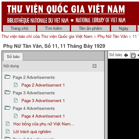
Trang chủ
Tìm kiếm
Tên ấn phẩm
Ngày
Thư viện báo chí của Thư viện Quốc gia Việt Nam
>
Phụ Nữ Tân Văn
> 11 
Phụ Nữ Tân Văn, Số 11, 11 Tháng Bảy 1929
Số báo
Số báo
Nội dung
Page 2 Advertisements
Page 2 Advertisement 1
Page 3 Advertisements
Page 3 Advertisement 1
Page 4 Advertisements
Page 4 Advertisement 1
Học bổng của phụ nữ Việt Nam...
Lời trách quá nghiêm