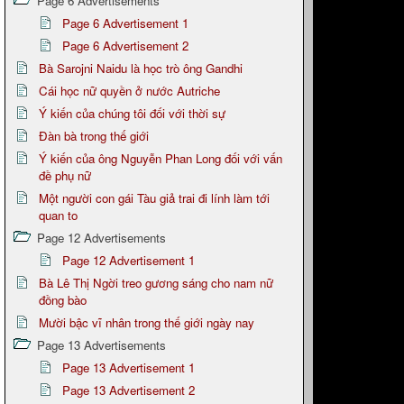
Page 6 Advertisements
Page 6 Advertisement 1
Page 6 Advertisement 2
Bà Sarojni Naidu là học trò ông Gandhi
Cái học nữ quyền ở nước Autriche
Ý kiến của chúng tôi đối với thời sự
Đàn bà trong thế giới
Ý kiến của ông Nguyễn Phan Long đối với vấn
đề phụ nữ
Một người con gái Tàu giả trai đi lính làm tới
quan to
Page 12 Advertisements
Page 12 Advertisement 1
Bà Lê Thị Ngời treo gương sáng cho nam nữ
đồng bào
Mười bậc vĩ nhân trong thế giới ngày nay
Page 13 Advertisements
Page 13 Advertisement 1
Page 13 Advertisement 2