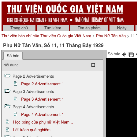
Trang chủ
Tìm kiếm
Tên ấn phẩm
Ngày
Thư viện báo chí của Thư viện Quốc gia Việt Nam
>
Phụ Nữ Tân Văn
> 11 
Phụ Nữ Tân Văn, Số 11, 11 Tháng Bảy 1929
Số báo
Số báo
Nội dung
Page 2 Advertisements
Page 2 Advertisement 1
Page 3 Advertisements
Page 3 Advertisement 1
Page 4 Advertisements
Page 4 Advertisement 1
Học bổng của phụ nữ Việt Nam...
Lời trách quá nghiêm