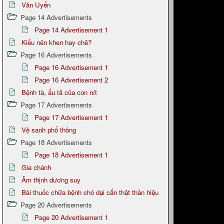
Văn Uyển
Page 14 Advertisements
Page 14 Advertisement 1
Kiểu nên khen hay chê?
Page 16 Advertisements
Page 16 Advertisement 1
Page 16 Advertisement 2
Bệnh tà, ẩu tả của con nít
Page 17 Advertisements
Page 17 Advertisement 1
Vệ sanh phổ thông
Page 18 Advertisements
Page 18 Advertisement 1
Gia chánh
Âm thịnh dương suy
Bài thuốc chữa bệnh chó dại cắn thật thần hiệu
Page 20 Advertisements
Page 20 Advertisement 1