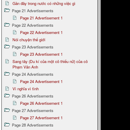
Gần đây trong nước có những việc gì
Page 21 Advertisements
Page 21 Advertisement 1
Page 22 Advertisements
Page 22 Advertisement 1
Nói chuyện thế giới
Page 23 Advertisements
Page 23 Advertisement 1
Sang tây (Du kí của một cô thiếu nữ) của cô
Phạm Vân Anh
Page 24 Advertisements
Page 24 Advertisement 1
Vì nghĩa vì tình
Page 26 Advertisements
Page 26 Advertisement 1
Page 27 Advertisements
Page 27 Advertisement 1
Page 28 Advertisements