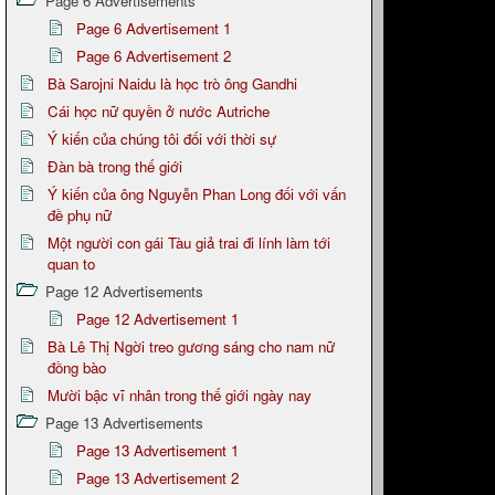
Page 6 Advertisements
Page 6 Advertisement 1
Page 6 Advertisement 2
Bà Sarojni Naidu là học trò ông Gandhi
Cái học nữ quyền ở nước Autriche
Ý kiến của chúng tôi đối với thời sự
Đàn bà trong thế giới
Ý kiến của ông Nguyễn Phan Long đối với vấn
đề phụ nữ
Một người con gái Tàu giả trai đi lính làm tới
quan to
Page 12 Advertisements
Page 12 Advertisement 1
Bà Lê Thị Ngời treo gương sáng cho nam nữ
đồng bào
Mười bậc vĩ nhân trong thế giới ngày nay
Page 13 Advertisements
Page 13 Advertisement 1
Page 13 Advertisement 2