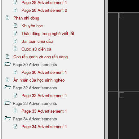
Page 28 Advertisement 1
Page 28 Advertisement 2
Phần nhi đồng
Khuyên học
Thần đồng trong nghề viết tắt
Bài toán chia dầu
Quốc sử diễn ca
Con rắn xanh và con rắn vàng
Page 30 Advertisements
Page 30 Advertisement 1
Ân nhân của học sinh nghèo
Page 32 Advertisements
Page 32 Advertisement 1
Page 33 Advertisements
Page 33 Advertisement 1
Page 34 Advertisements
Page 34 Advertisement 1