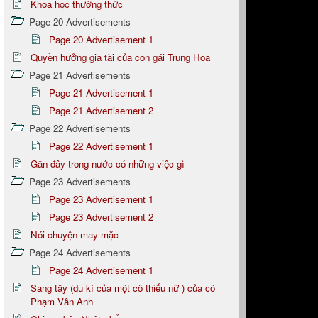
Khoa học thường thức
Page 20 Advertisements
Page 20 Advertisement 1
Quyền hưởng gia tài của con gái Trung Hoa
Page 21 Advertisements
Page 21 Advertisement 1
Page 21 Advertisement 2
Page 22 Advertisements
Page 22 Advertisement 1
Gần đây trong nước có những việc gì
Page 23 Advertisements
Page 23 Advertisement 1
Page 23 Advertisement 2
Nói chuyện may mặc
Page 24 Advertisements
Page 24 Advertisement 1
Sang tây (du kí của một cô thiếu nữ ) của cô
Phạm Vân Anh