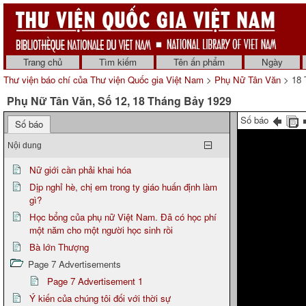
Trang chủ
Tìm kiếm
Tên ấn phẩm
Ngày
Thư viện báo chí của Thư viện Quốc gia Việt Nam
>
Phụ Nữ Tân Văn
> 18 
Phụ Nữ Tân Văn, Số 12, 18 Tháng Bảy 1929
Số báo
Số báo
Nội dung
Nữ giới cần phải khai hóa
Dịp nghỉ hè, chị em trong ty giáo huấn định làm
gì?
Học bổng của phụ nữ Việt Nam. Đã có học phí
một năm cho một người học sinh rồi
Bà lớn Thượng
Page 7 Advertisements
Page 7 Advertisement 1
Ý kiến của chúng tôi đối với thời sự