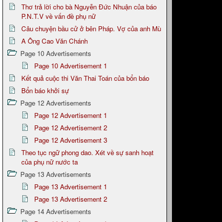
Thơ trả lời cho bà Nguyễn Đức Nhuận của báo
P.N.T.V về vấn đề phụ nữ
Câu chuyện bầu cử ở bên Pháp. Vợ của anh Mù
A Ông Cao Văn Chánh
Page 10 Advertisements
Page 10 Advertisement 1
Kết quả cuộc thi Văn Thai Toán của bổn báo
Bổn báo khởi sự
Page 12 Advertisements
Page 12 Advertisement 1
Page 12 Advertisement 2
Page 12 Advertisement 3
Theo tục ngữ phong dao. Xét về sự sanh hoạt
của phụ nữ nước ta
Page 13 Advertisements
Page 13 Advertisement 1
Page 13 Advertisement 2
Page 14 Advertisements