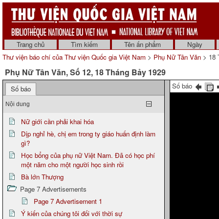
Trang chủ
Tìm kiếm
Tên ấn phẩm
Ngày
Thư viện báo chí của Thư viện Quốc gia Việt Nam
>
Phụ Nữ Tân Văn
> 18 
Phụ Nữ Tân Văn, Số 12, 18 Tháng Bảy 1929
Số báo
Số báo
Nội dung
Nữ giới cần phải khai hóa
Dịp nghỉ hè, chị em trong ty giáo huấn định làm
gì?
Học bổng của phụ nữ Việt Nam. Đã có học phí
một năm cho một người học sinh rồi
Bà lớn Thượng
Page 7 Advertisements
Page 7 Advertisement 1
Ý kiến của chúng tôi đối với thời sự