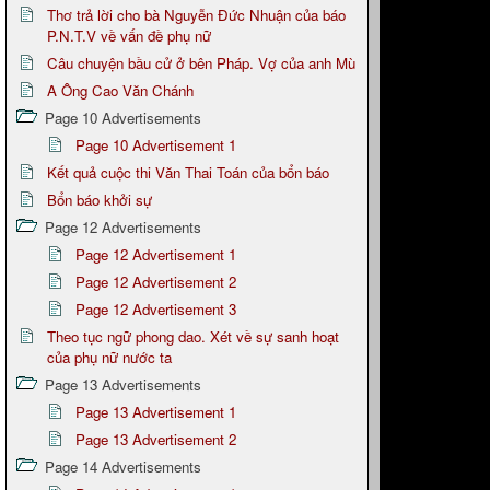
Thơ trả lời cho bà Nguyễn Đức Nhuận của báo
P.N.T.V về vấn đề phụ nữ
Câu chuyện bầu cử ở bên Pháp. Vợ của anh Mù
A Ông Cao Văn Chánh
Page 10 Advertisements
Page 10 Advertisement 1
Kết quả cuộc thi Văn Thai Toán của bổn báo
Bổn báo khởi sự
Page 12 Advertisements
Page 12 Advertisement 1
Page 12 Advertisement 2
Page 12 Advertisement 3
Theo tục ngữ phong dao. Xét về sự sanh hoạt
của phụ nữ nước ta
Page 13 Advertisements
Page 13 Advertisement 1
Page 13 Advertisement 2
Page 14 Advertisements