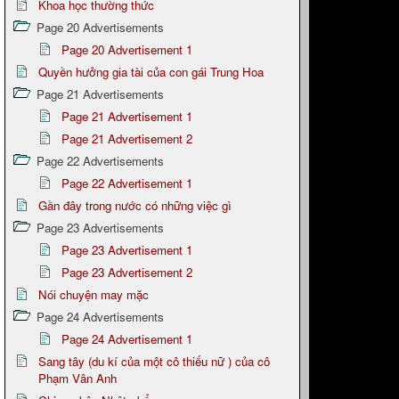
Khoa học thường thức
Page 20 Advertisements
Page 20 Advertisement 1
Quyền hưởng gia tài của con gái Trung Hoa
Page 21 Advertisements
Page 21 Advertisement 1
Page 21 Advertisement 2
Page 22 Advertisements
Page 22 Advertisement 1
Gần đây trong nước có những việc gì
Page 23 Advertisements
Page 23 Advertisement 1
Page 23 Advertisement 2
Nói chuyện may mặc
Page 24 Advertisements
Page 24 Advertisement 1
Sang tây (du kí của một cô thiếu nữ ) của cô
Phạm Vân Anh