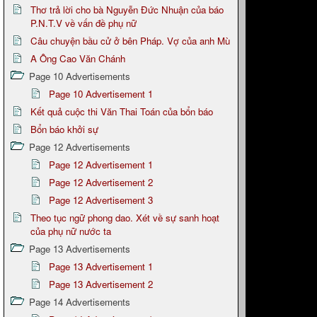
Thơ trả lời cho bà Nguyễn Đức Nhuận của báo
P.N.T.V về vấn đề phụ nữ
Câu chuyện bầu cử ở bên Pháp. Vợ của anh Mù
A Ông Cao Văn Chánh
Page 10 Advertisements
Page 10 Advertisement 1
Kết quả cuộc thi Văn Thai Toán của bổn báo
Bổn báo khởi sự
Page 12 Advertisements
Page 12 Advertisement 1
Page 12 Advertisement 2
Page 12 Advertisement 3
Theo tục ngữ phong dao. Xét về sự sanh hoạt
của phụ nữ nước ta
Page 13 Advertisements
Page 13 Advertisement 1
Page 13 Advertisement 2
Page 14 Advertisements