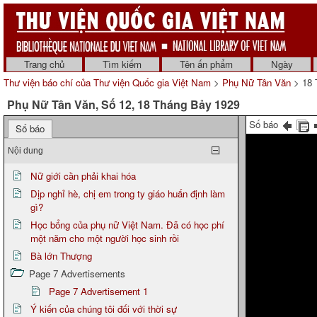
Trang chủ
Tìm kiếm
Tên ấn phẩm
Ngày
Thư viện báo chí của Thư viện Quốc gia Việt Nam
>
Phụ Nữ Tân Văn
> 18 
Phụ Nữ Tân Văn, Số 12, 18 Tháng Bảy 1929
Số báo
Số báo
Nội dung
Nữ giới cần phải khai hóa
Dịp nghỉ hè, chị em trong ty giáo huấn định làm
gì?
Học bổng của phụ nữ Việt Nam. Đã có học phí
một năm cho một người học sinh rồi
Bà lớn Thượng
Page 7 Advertisements
Page 7 Advertisement 1
Ý kiến của chúng tôi đối với thời sự