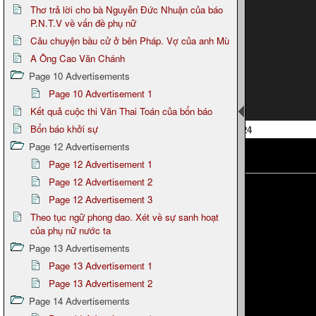
Thơ trả lời cho bà Nguyễn Đức Nhuận của báo
P.N.T.V về vấn đề phụ nữ
Câu chuyện bầu cử ở bên Pháp. Vợ của anh Mù
A Ông Cao Văn Chánh
Page 10 Advertisements
Page 10 Advertisement 1
Kết quả cuộc thi Văn Thai Toán của bổn báo
Bổn báo khởi sự
Page 24
Page 12 Advertisements
Page 12 Advertisement 1
Page 12 Advertisement 2
Page 12 Advertisement 3
Theo tục ngữ phong dao. Xét về sự sanh hoạt
của phụ nữ nước ta
Page 13 Advertisements
Page 13 Advertisement 1
Page 13 Advertisement 2
Page 14 Advertisements