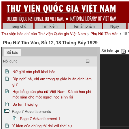
Trang chủ
Tìm kiếm
Tên ấn phẩm
Ngày
Thư viện báo chí của Thư viện Quốc gia Việt Nam
>
Phụ Nữ Tân Văn
> 18 
Phụ Nữ Tân Văn, Số 12, 18 Tháng Bảy 1929
Số báo
Số báo
Nội dung
Nữ giới cần phải khai hóa
Dịp nghỉ hè, chị em trong ty giáo huấn định làm
gì?
Học bổng của phụ nữ Việt Nam. Đã có học phí
một năm cho một người học sinh rồi
Bà lớn Thượng
Page 7 Advertisements
Page 7 Advertisement 1
Ý kiến của chúng tôi đối với thời sự