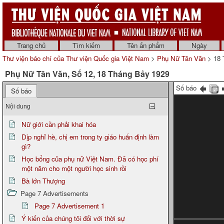
Trang chủ
Tìm kiếm
Tên ấn phẩm
Ngày
Thư viện báo chí của Thư viện Quốc gia Việt Nam
>
Phụ Nữ Tân Văn
> 18 
Phụ Nữ Tân Văn, Số 12, 18 Tháng Bảy 1929
Số báo
Số báo
Nội dung
Nữ giới cần phải khai hóa
Dịp nghỉ hè, chị em trong ty giáo huấn định làm
gì?
Học bổng của phụ nữ Việt Nam. Đã có học phí
một năm cho một người học sinh rồi
Bà lớn Thượng
Page 7 Advertisements
Page 7 Advertisement 1
Ý kiến của chúng tôi đối với thời sự