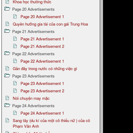
Khoa học thường thức
Page 20 Advertisements
Page 20 Advertisement 1
Quyền hưởng gia tài của con gái Trung Hoa
Page 21 Advertisements
Page 21 Advertisement 1
Page 21 Advertisement 2
Page 22 Advertisements
Page 22 Advertisement 1
Gần đây trong nước có những việc gì
Page 23 Advertisements
Page 23 Advertisement 1
Page 23 Advertisement 2
Nói chuyện may mặc
Page 24 Advertisements
Page 24 Advertisement 1
Sang tây (du kí của một cô thiếu nữ ) của cô
Phạm Vân Anh