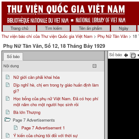
Trang chủ
Tìm kiếm
Tên ấn phẩm
Ngày
Thư viện báo chí của Thư viện Quốc gia Việt Nam
>
Phụ Nữ Tân Văn
> 18 
Phụ Nữ Tân Văn, Số 12, 18 Tháng Bảy 1929
Số báo
Số báo
Nội dung
Nữ giới cần phải khai hóa
Dịp nghỉ hè, chị em trong ty giáo huấn định làm
gì?
Học bổng của phụ nữ Việt Nam. Đã có học phí
một năm cho một người học sinh rồi
Bà lớn Thượng
Page 7 Advertisements
Page 7 Advertisement 1
Ý kiến của chúng tôi đối với thời sự