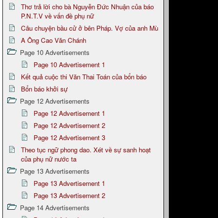
Thơ trả lời cho bà Nguyễn Đức Nhuận của báo
P.N.T.V về vấn đề phụ nữ
Câu chuyện bầu cử ở bên Pháp. Vợ của anh Mù
A Ông Cao Văn Chánh
Page 10 Advertisements
Page 10 Advertisement 1
Kết quả cuộc thi Văn Thai Toán của bổn báo
Bổn báo khởi sự
Page 12 Advertisements
Page 12 Advertisement 1
Page 12 Advertisement 2
Page 12 Advertisement 3
Theo tục ngữ phong dao. Xét về sự sanh hoạt
của phụ nữ nước ta
Page 13 Advertisements
Page 13 Advertisement 1
Page 13 Advertisement 2
Page 14 Advertisements