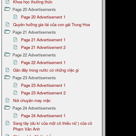
Khoa học thường thức
Page 20 Advertisements
Page 20 Advertisement 1
Quyền hưởng gia tài của con gái Trung Hoa
Page 21 Advertisements
Page 21 Advertisement 1
Page 21 Advertisement 2
Page 22 Advertisements
Page 22 Advertisement 1
Gần đây trong nước có những việc gì
Page 23 Advertisements
Page 23 Advertisement 1
Page 23 Advertisement 2
Nói chuyện may mặc
Page 24 Advertisements
Page 24 Advertisement 1
Sang tây (du kí của một cô thiếu nữ ) của cô
Phạm Vân Anh