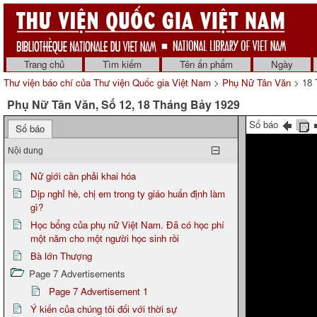
Trang chủ
Tìm kiếm
Tên ấn phẩm
Ngày
Thư viện báo chí của Thư viện Quốc gia Việt Nam
>
Phụ Nữ Tân Văn
> 18 
Phụ Nữ Tân Văn, Số 12, 18 Tháng Bảy 1929
Số báo
Số báo
Nội dung
Nữ giới cần phải khai hóa
Dịp nghỉ hè, chị em trong ty giáo huấn định làm
gì?
Học bổng của phụ nữ Việt Nam. Đã có học phí
một năm cho một người học sinh rồi
Bà lớn Thượng
Page 7 Advertisements
Page 7 Advertisement 1
Ý kiến của chúng tôi đối với thời sự