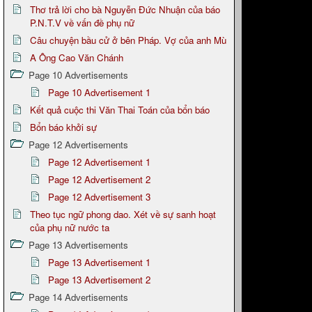
Thơ trả lời cho bà Nguyễn Đức Nhuận của báo
P.N.T.V về vấn đề phụ nữ
Câu chuyện bầu cử ở bên Pháp. Vợ của anh Mù
A Ông Cao Văn Chánh
Page 10 Advertisements
Page 10 Advertisement 1
Kết quả cuộc thi Văn Thai Toán của bổn báo
Bổn báo khởi sự
Page 12 Advertisements
Page 12 Advertisement 1
Page 12 Advertisement 2
Page 12 Advertisement 3
Theo tục ngữ phong dao. Xét về sự sanh hoạt
của phụ nữ nước ta
Page 13 Advertisements
Page 13 Advertisement 1
Page 13 Advertisement 2
Page 14 Advertisements