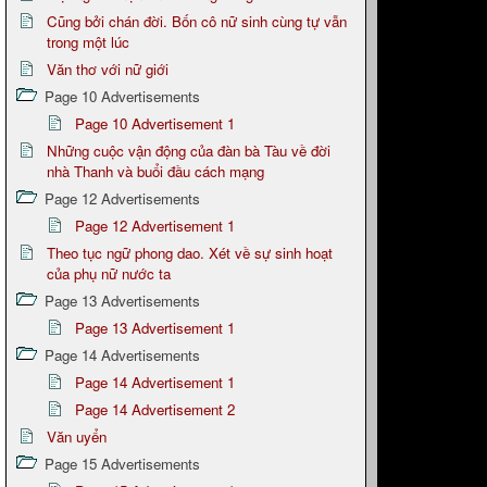
Cũng bởi chán đời. Bốn cô nữ sinh cùng tự vẫn
trong một lúc
Văn thơ với nữ giới
Page 10 Advertisements
Page 10 Advertisement 1
Những cuộc vận động của đàn bà Tàu về đời
nhà Thanh và buổi đầu cách mạng
Page 12 Advertisements
Page 12 Advertisement 1
Theo tục ngữ phong dao. Xét về sự sinh hoạt
của phụ nữ nước ta
Page 13 Advertisements
Page 13 Advertisement 1
Page 14 Advertisements
Page 14 Advertisement 1
Page 14 Advertisement 2
Văn uyển
Page 15 Advertisements