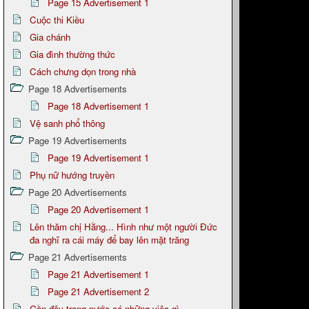
Page 15 Advertisement 1
Cuộc thi Kiều
Gia chánh
Gia đình thường thức
Cách chưng dọn trong nhà
Page 18 Advertisements
Page 18 Advertisement 1
Vệ sanh phổ thông
Page 19 Advertisements
Page 19 Advertisement 1
Phụ nữ hướng truyền
Page 20 Advertisements
Page 20 Advertisement 1
Lên thăm chị Hằng... Hình như một người Đức
đa nghĩ ra cái máy để bay lên mặt trăng
Page 21 Advertisements
Page 21 Advertisement 1
Page 21 Advertisement 2
Gần đây trong nước có những việc gì