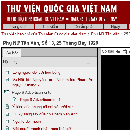
Trang chủ
Tìm kiếm
Tên ấn phẩm
Ngày
Thư viện báo chí của Thư viện Quốc gia Việt Nam
>
Phụ Nữ Tân Văn
> 25 
Phụ Nữ Tân Văn, Số 13, 25 Tháng Bảy 1929
Số báo
Số báo
Nội dung
Lòng người đối với học bổng
Vụ Hội -kín Nguyễn - an - Ninh ra tòa Phúc - Án
ngày 17 tháng 7
Page 6 Advertisements
Page 6 Advertisement 1
Ý kiến của chúng tôi đối với thời sự
Du ký sang tây của cô Phạm Vân Anh
Ngồi lê đôi mách
Một người mạnh nhất trong thế giới