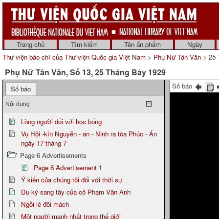
Trang chủ
Tìm kiếm
Tên ấn phẩm
Ngày
Thư viện báo chí của Thư viện Quốc gia Việt Nam
>
Phụ Nữ Tân Văn
> 25 
Phụ Nữ Tân Văn, Số 13, 25 Tháng Bảy 1929
Số báo
Số báo
Nội dung
Lòng người đối với học bổng
Vụ Hội -kín Nguyễn - an - Ninh ra tòa Phúc - Án
ngày 17 tháng 7
Page 6 Advertisements
Page 6 Advertisement 1
Ý kiến của chúng tôi đối với thời sự
Du ký sang tây của cô Phạm Vân Anh
Ngồi lê đôi mách
Một người mạnh nhất trong thế giới