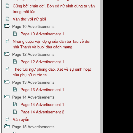
Cũng bởi chán đời. Bốn cô nữ sinh cùng tự vẫn
trong một lúc
Văn thơ với nữ giới
Page 10 Advertisements
Page 10 Advertisement 1
Những cuộc vận động của đàn bà Tàu về đời
nhà Thanh và buổi đầu cách mạng
Page 12 Advertisements
Page 12 Advertisement 1
Theo tục ngữ phong dao. Xét về sự sinh hoạt
của phụ nữ nước ta
Page 13 Advertisements
Page 13 Advertisement 1
Page 14 Advertisements
Page 14 Advertisement 1
Page 14 Advertisement 2
Văn uyển
Page 15 Advertisements