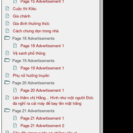
Page 15 Advertisement 1
Cuộc thi Kiều
Gia chánh
Gia đình thường thức
Cách chưng dọn trong nhà
Page 18 Advertisements
Page 18 Advertisement 1
Vệ sanh phổ thông
Page 19 Advertisements
Page 19 Advertisement 1
Phụ nữ hướng truyền
Page 20 Advertisements
Page 20 Advertisement 1
Lên thăm chị Hằng... Hình như một người Đức
đa nghĩ ra cái máy để bay lên mặt trăng
Page 21 Advertisements
Page 21 Advertisement 1
Page 21 Advertisement 2
Gần đây trong nước có những việc gì