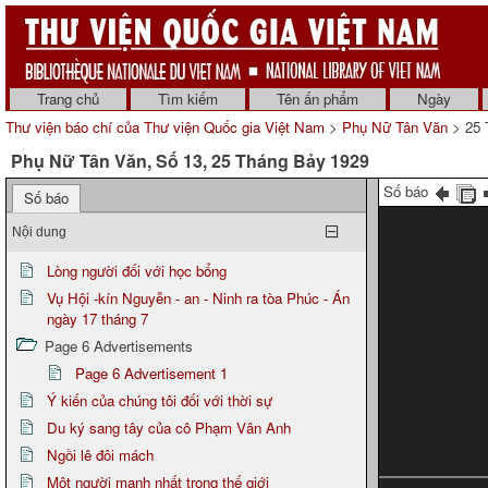
Trang chủ
Tìm kiếm
Tên ấn phẩm
Ngày
Thư viện báo chí của Thư viện Quốc gia Việt Nam
>
Phụ Nữ Tân Văn
> 25 
Phụ Nữ Tân Văn, Số 13, 25 Tháng Bảy 1929
Số báo
Số báo
Nội dung
Lòng người đối với học bổng
Vụ Hội -kín Nguyễn - an - Ninh ra tòa Phúc - Án
ngày 17 tháng 7
Page 6 Advertisements
Page 6 Advertisement 1
Ý kiến của chúng tôi đối với thời sự
Du ký sang tây của cô Phạm Vân Anh
Ngồi lê đôi mách
Một người mạnh nhất trong thế giới