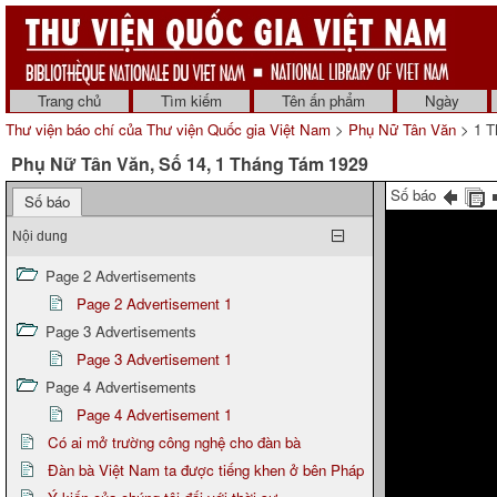
Trang chủ
Tìm kiếm
Tên ấn phẩm
Ngày
Thư viện báo chí của Thư viện Quốc gia Việt Nam
>
Phụ Nữ Tân Văn
> 1 T
Phụ Nữ Tân Văn, Số 14, 1 Tháng Tám 1929
Số báo
Số báo
Nội dung
Page 2 Advertisements
Page 2 Advertisement 1
Page 3 Advertisements
Page 3 Advertisement 1
Page 4 Advertisements
Page 4 Advertisement 1
Có ai mở trường công nghệ cho đàn bà
Đàn bà Việt Nam ta được tiếng khen ở bên Pháp