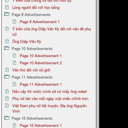
Ý kiến của chúng tôi đối với thời sự
Lòng người đối với học bổng
Page 8 Advertisements
Page 8 Advertisement 1
Ý kiến của ông Diệp Văn Kỳ đối với vấn đề phụ
nữ
Ông Diệp Văn Kỳ
Page 10 Advertisements
Page 10 Advertisement 1
Page 10 Advertisement 2
Văn thơ đối với nữ giới
Page 11 Advertisements
Page 11 Advertisement 1
Nếu vậy thì nước mình sẽ có mấy ông nobel
Phụ nữ tân văn mỗi ngày một chấn chỉnh hơn
Việt Nam phụ nữ liệt truyện. Mẹ ông Nguyễn
Vinh
Page 15 Advertisements
Page 15 Advertisement 1