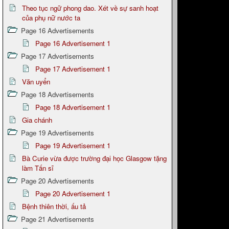
Theo tục ngữ phong dao. Xét về sự sanh hoạt
của phụ nữ nước ta
Page 16 Advertisements
Page 16 Advertisement 1
Page 17 Advertisements
Page 17 Advertisement 1
Văn uyển
Page 18 Advertisements
Page 18 Advertisement 1
Gia chánh
Page 19 Advertisements
Page 19 Advertisement 1
Bà Curie vừa được trường đại học Glasgow tặng
làm Tấn sĩ
Page 20 Advertisements
Page 20 Advertisement 1
Bệnh thiên thời, ấu tả
Page 21 Advertisements